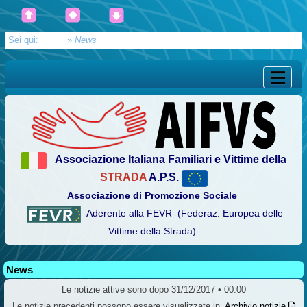
Sei qui:
Home
»
News
Associazione Italiana Familiari e Vittime della
STRADA
A.P.S.
Associazione di Promozione Sociale
Aderente alla FEVR (Federaz. Europea delle
Vittime della Strada)
News
Le notizie attive sono dopo 31/12/2017 • 00:00
Le notizie precedenti possono essere visualizzate in
Archivio notizie