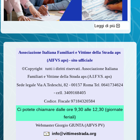
Leggi di più
C'è un modo di contribuire alle attività dell’A.I.F.V.S. a favore
delle vittime della strada e per dare giustizia ai superstiti ed ai
loro familiari che non costa nulla: devolvere il 5 per mille della
propria dichiarazione dei redditi all’A.I.F.V.S.
Associazione Italiana Familiari e Vittime della Strada aps
Come fare
(AIFVS aps) - sito ufficiale
1.
Compila la scheda CUD o del modello 730.
©​Copyright tutti i diritti riservati. Associazione Italiana
2.
Firma nel riquadro indicato come “Sostegno delle
Familiari e Vittime della Strada aps (A.I.F.V.S. aps)
organizzazioni non lucrative di utilità sociale, delle associazioni
Sede legale Via A.Tedeschi, 82 - 00157 Roma Tel. 0641734624
di promozione sociale...”
-
cell.
3409168405
3.
Indica nel riquadro
il codice fiscale dell’A.I.F.V.S.:
Codice. Fiscale 97184320584
97184320584
Ci potete chiamare dalle ore 9,30 alle 12,30 (giornate
feriali)
Webmaster Giorgio GIUNTA (AIFVS PV)
Leggi come fare
info@vittimestrada.org