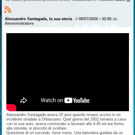
Alessandro Santagada, la sua storia
- il
08/07/2026 • 02:06
da
Amministratore
Alessandro Santagada aveva 29 anni quando rimase ucciso in un
incidente stradale a Orbassano. Quel giorno del 2002 tornava a casa
con la sua auto, aveva cominciato a lavorare alle 4.45 ed era fermo
alla rotonda, in procinto di svoltare.
Questione di un secondo, forse meno. Una betoniera guidata da un