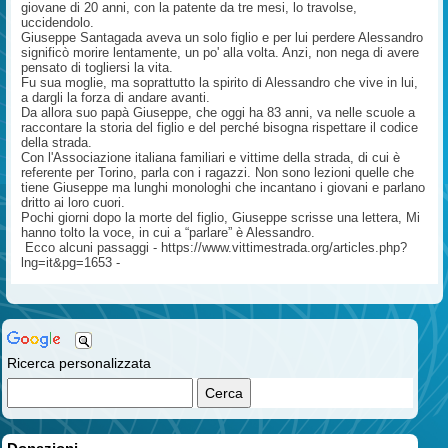
giovane di 20 anni, con la patente da tre mesi, lo travolse,
uccidendolo.
Giuseppe Santagada aveva un solo figlio e per lui perdere Alessandro
significò morire lentamente, un po' alla volta. Anzi, non nega di avere
pensato di togliersi la vita.
Fu sua moglie, ma soprattutto la spirito di Alessandro che vive in lui,
a dargli la forza di andare avanti.
Da allora suo papà Giuseppe, che oggi ha 83 anni, va nelle scuole a
raccontare la storia del figlio e del perché bisogna rispettare il codice
della strada.
Con l'Associazione italiana familiari e vittime della strada, di cui è
referente per Torino, parla con i ragazzi. Non sono lezioni quelle che
tiene Giuseppe ma lunghi monologhi che incantano i giovani e parlano
dritto ai loro cuori.
Pochi giorni dopo la morte del figlio, Giuseppe scrisse una lettera, Mi
hanno tolto la voce, in cui a “parlare” è Alessandro.
Ecco alcuni passaggi - https://www.vittimestrada.org/articles.php?
lng=it&pg=1653 -
Ricerca personalizzata