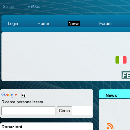
Sei qui:
Home
»
News
Login
Home
News
Forum
News
Ricerca personalizzata
Donazioni