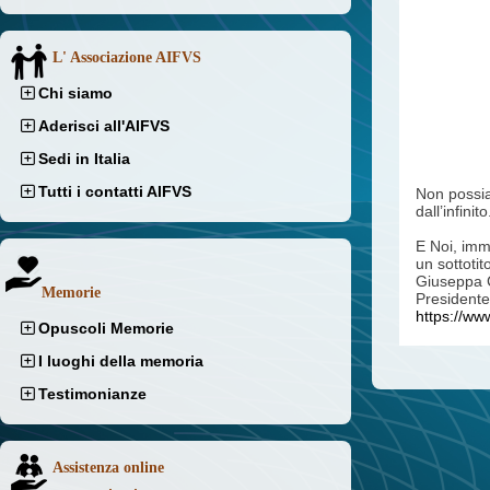
L' Associazione AIFVS
Chi siamo
Aderisci all'AIFVS
Sedi in Italia
Tutti i contatti AIFVS
Non possia
dall’infinito
E Noi, imm
un sottotit
Giuseppa C
Memorie
President
https://ww
Opuscoli Memorie
I luoghi della memoria
Testimonianze
Assistenza online