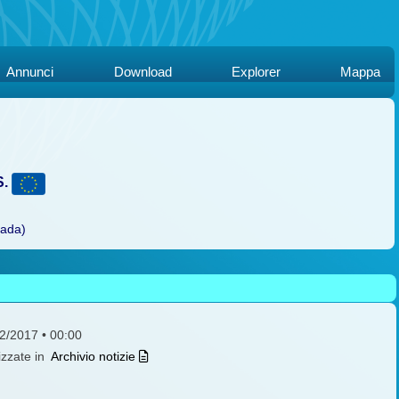
Annunci
Download
Explorer
Mappa
S.
rada)
12/2017 • 00:00
izzate in
Archivio notizie