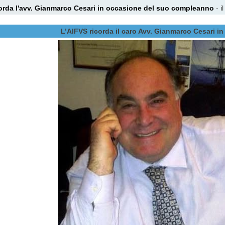
orda l'avv. Gianmarco Cesari in occasione del suo compleanno
- i
L’AIFVS ricorda il caro Avv. Gianmarco Cesari 