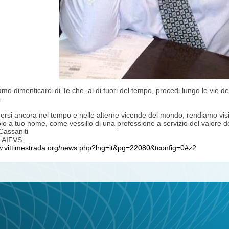
mo dimenticarci di Te che, al di fuori del tempo, procedi lungo le vie d
.
ersi ancora nel tempo e nelle alterne vicende del mondo, rendiamo vis
olo a tuo nome, come vessillo di una professione a servizio del valore de
assaniti
e AIFVS
w.vittimestrada.org/news.php?lng=it&pg=22080&tconfig=0#z2