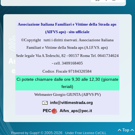
delle vittime della strada e per dare giustizia ai superstiti ed ai
loro familiari che non costa nulla: devolvere il 5 per mille della
propria dichiarazione dei redditi all’A.I.F.V.S.
Associazione Italiana Familiari e Vittime della Strada aps
Come fare
(AIFVS aps) - sito ufficiale
1.
Compila la scheda CUD o del modello 730.
©​Copyright tutti i diritti riservati. Associazione Italiana
2.
Firma nel riquadro indicato come “Sostegno delle
Familiari e Vittime della Strada aps (A.I.F.V.S. aps)
organizzazioni non lucrative di utilità sociale, delle associazioni
Sede legale Via A.Tedeschi, 82 - 00157 Roma Tel. 0641734624
di promozione sociale...”
-
cell.
3409168405
3.
Indica nel riquadro
il codice fiscale dell’A.I.F.V.S.:
Codice. Fiscale 97184320584
97184320584
Ci potete chiamare dalle ore 9,30 alle 12,30 (giornate
feriali)
Webmaster Giorgio GIUNTA (AIFVS PV)
Leggi come fare
info@vittimestrada.org
(versione stampabile)
PEC
Aifvs_aps@pec.it
Top


© 2005-2026
Powered by GuppY
Under Free License CeCILL