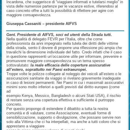
Incardona, che suggerisce di “viaggiare informati e tutelarsi meglio” in
vista delle numerose partenze per le vacanze estive, riferendosi al
caso concreto offre a tutti la possibilità di riflettere per agire con
maggiore consapevolezza.
Giuseppa Cassaniti – presidente AIFVS
Gent. Presidente di AIFVS, soci ed utenti della Strada tutti.
Nella qualità di delegato FEVR per l’Italia, oltre che come
professionista da anni impegnato nella tutela dei diritti delle vittime
della strada, sento il dovere di proporre una riflessione più ampia che
travalichi la dimensione individuale del fatto. Credo infatti che il caso
in questione rappresenti un’occasione utile per informare, prevenire e
promuovere maggiore consapevolezza su un tema spesso
sottovalutato:
la reale efficacia delle coperture assicurative
all’estero, soprattutto nei Paesi extraeuropei.
Troppe volte le polizze collegate al noleggio dei veicoli all’estero o le
assicurazioni sanitarie da viaggio si rivelano gravemente inadeguate
in caso di lesioni permanenti. Nei Paesi in cui i massimali assicurativi
minimi sono molto inferiori a quelli previsti dal diritto europeo (come
ad
esempio Kenya, Messico, Bangladesh o alcuni Stati USA), il rischio
di restare senza una copertura effettiva e sufficiente è purtroppo
concreto.
Per questo propongo di estendere il dibattito a tutta la nostra
comunità e di valutare, come Associazione, eventuali forme di
sensibilizzazione, supporto o divulgazione, che possano servire non
solo alla Vittima che ci ha interpellati, ma anche a tutti coloro che si
apprestano a viaggiare