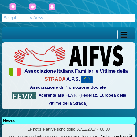
Sei qui:
Home
»
News
Associazione Italiana Familiari e Vittime della
STRADA
A.P.S.
Associazione di Promozione Sociale
Aderente alla FEVR (Federaz. Europea delle
Vittime della Strada)
News
Le notizie attive sono dopo 31/12/2017 • 00:00
Le notizie precedenti possono essere visualizzate in
Archivio notizie