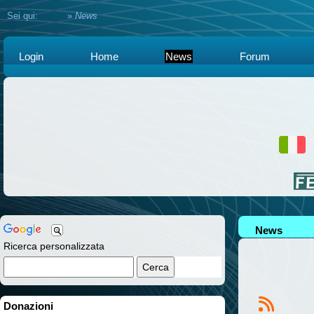
Sei qui:
Home
»
News
Login
Home
News
Forum
News
Ricerca personalizzata
Donazioni