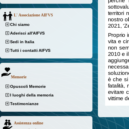
perché 
sottoval
territori
L' Associazione AIFVS
nostro o
Chi siamo
2021, ‘Ze
Aderisci all'AIFVS
Proprio 
vita e c
Sedi in Italia
non semb
Tutti i contatti AIFVS
2010 e i
aggiung
necessar
soluzione
Memorie
è che si
fatalità
Opuscoli Memorie
evitare c
I luoghi della memoria
vittime 
Testimonianze
Assistenza online