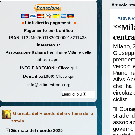
Articolo s
ADNKR
Link diretto pagamenti
**Mila
Pagamento per bonifico
centra
IBAN:
IT22M0760113200000013211438
Intestato a:
Milano, 
Associazione Italiana Familiari e Vittime della
Giuseppe
prendere
Strada aps
veicolo 
INFO E ADESIONI:
Clicca qui
Piano na
Dona il 5x1000:
Clicca qui
Aifvs Ap
info@vittimestrada.org
che ha r
circolazi
Leggi di più
ciclisti.
“Il Cons
Giornata del Ricordo delle vittime della
strade d
strada
associaz
governo 
Giornata del ricordo 2025