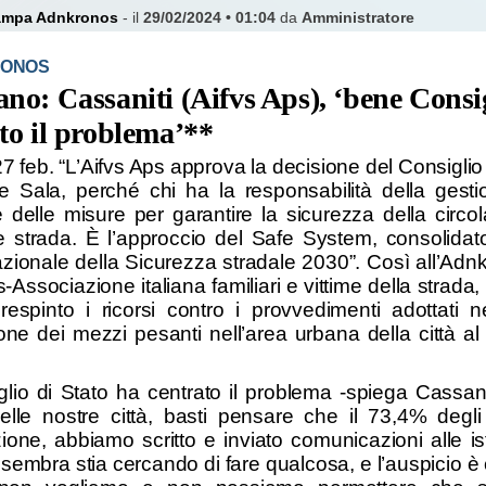
tampa Adnkronos
- il
29/02/2024 • 01:04
da
Amministratore
ONOS
no: Cassaniti (Aifvs Aps), ‘bene Consi
to il problema’**
27 feb. “L’Aifvs Aps approva la decisione del Consiglio
 Sala, perché chi ha la responsabilità della gestio
 delle misure per garantire la sicurezza della circo
e strada. È l’approccio del Safe System, consolidat
zionale della Sicurezza stradale 2030”. Così all’Ad
s-Associazione italiana familiari e vittime della stra
espinto i ricorsi contro i provvedimenti adottati
one dei mezzi pesanti nell’area urbana della città al 
iglio di Stato ha centrato il problema -spiega Cassan
elle nostre città, basti pensare che il 73,4% degli
ione, abbiamo scritto e inviato comunicazioni alle is
sembra stia cercando di fare qualcosa, e l’auspicio è