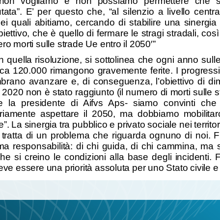
non vogliamo e non possiamo permettere che sul
utata”. E’ per questo che, “al silenzio a livello ce
 nei quali abitiamo, cercando di stabilire una sinergi
biettivo, che è quello di fermare le stragi stradali, 
ro morti sulle strade Ue entro il 2050′”
in quella risoluzione, si sottolinea che ogni anno sul
irca 120.000 rimangono gravemente ferite. I progressi c
rano avanzare e, di conseguenza, l’obiettivo di dimez
l 2020 non è stato raggiunto (il numero di morti sulle 
e la presidente di Aifvs Aps- siamo convinti che 
iamente aspettare il 2050, ma dobbiamo mobilitarc
”. La sinergia tra pubblico e privato sociale nei territor
 tratta di un problema che riguarda ognuno di noi. 
, ma responsabilità: di chi guida, di chi cammina, ma 
he si creino le condizioni alla base degli incidenti. F
deve essere una priorità assoluta per uno Stato civile 