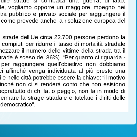
le strade si combatta una guerra, di fatto,
ntrale, vogliamo opporre un maggiore impegno nei
a tra pubblico e privato sociale per raggiungere il
così come prevede anche la risoluzione europea del
le strade dell’Ue circa 22.700 persone perdono la
ompiuti per ridurre il tasso di mortalità stradale
zare il numero delle vittime della strada tra il
strade è sceso del 36%). “Per quanto ci riguarda -
per raggiungere quell’obiettivo non dobbiamo
i affinché venga individuata al più presto una
i e nelle città potrebbe essere la chiave: “il motivo
Finché non ci si renderà conto che non esistono
soprattutto di chi fa, o peggio, non fa in modo di
ermare la strage stradale e tutelare i diritti delle
e democratico”.