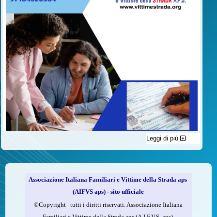
Leggi di più
C'è un modo di contribuire alle attività dell’A.I.F.V.S. a favore
delle vittime della strada e per dare giustizia ai superstiti ed ai
loro familiari che non costa nulla: devolvere il 5 per mille della
propria dichiarazione dei redditi all’A.I.F.V.S.
Associazione Italiana Familiari e Vittime della Strada aps
Come fare
(AIFVS aps) - sito ufficiale
1.
Compila la scheda CUD o del modello 730.
©​Copyright tutti i diritti riservati. Associazione Italiana
2.
Firma nel riquadro indicato come “Sostegno delle
Familiari e Vittime della Strada aps (A.I.F.V.S. aps)