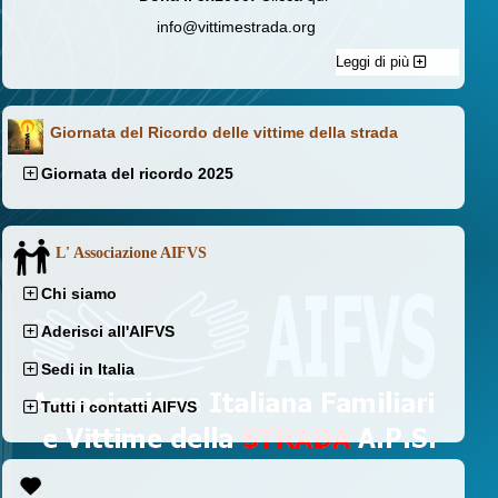
info@vittimestrada.org
Leggi di più
Giornata del Ricordo delle vittime della strada
Giornata del ricordo 2025
L' Associazione AIFVS
Chi siamo
Aderisci all'AIFVS
Sedi in Italia
Tutti i contatti AIFVS