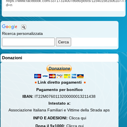
https://www.facebook.com/337173140078686/posts/1154015815061077/?
d=n
Ricerca personalizzata
Donazioni
Link diretto pagamenti
Pagamento per bonifico
IBAN:
IT22M0760113200000013211438
Intestato a:
Associazione Italiana Familiari e Vittime della Strada aps
INFO E ADESIONI:
Clicca qui
Dona il 5x1000:
Clicca qui