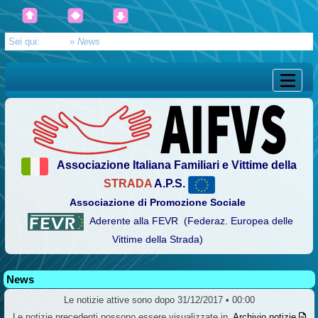
Sei qui:
Home
»
News
Associazione Italiana Familiari e Vittime della
STRADA
A.P.S.
Associazione di Promozione Sociale
Aderente alla FEVR (Federaz. Europea delle
Vittime della Strada)
News
Le notizie attive sono dopo 31/12/2017 • 00:00
Le notizie precedenti possono essere visualizzate in
Archivio notizie