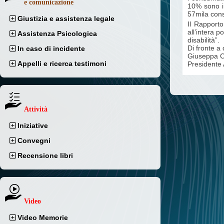
e comunicazione
10% sono in
57mila cons
Giustizia e assistenza legale
Il Rapporto
all’intera p
Assistenza Psicologica
disabilità”.
Di fronte a 
In caso di incidente
Giuseppa C
Appelli e ricerca testimoni
Presidente
Attività
Iniziative
Convegni
Recensione libri
Video
Video Memorie