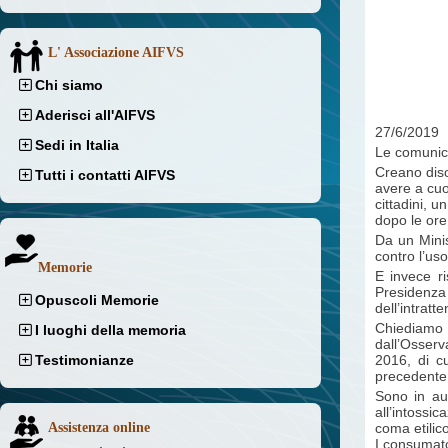
L' Associazione AIFVS
Chi siamo
Aderisci all'AIFVS
27/6/2019
Sedi in Italia
Le comunica
Creano diso
Tutti i contatti AIFVS
avere a cuo
cittadini, u
dopo le ore
Da un Minis
contro l’uso
Memorie
E invece ri
Presidenza 
Opuscoli Memorie
dell’intratt
Chiediamo 
I luoghi della memoria
dall’Osserva
Testimonianze
2016, di c
precedente
Sono in aum
all’intossi
Assistenza online
coma etilico
I consumator