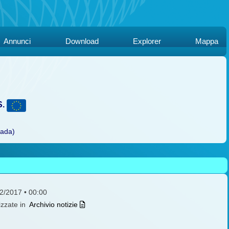
Annunci
Download
Explorer
Mappa
S.
rada)
12/2017 • 00:00
izzate in
Archivio notizie