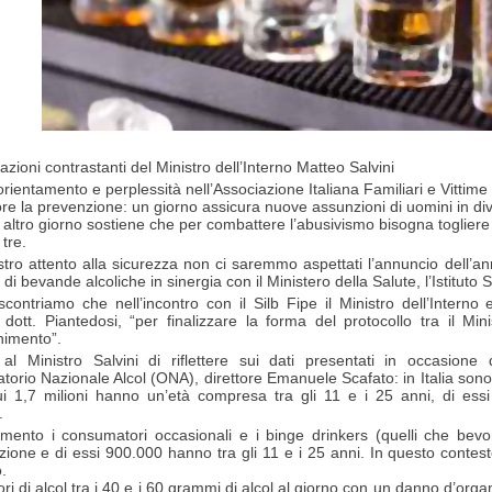
zioni contrastanti del Ministro dell’Interno Matteo Salvini
rientamento e perplessità nell’Associazione Italiana Familiari e Vittime 
re la prevenzione: un giorno assicura nuove assunzioni di uomini in divi
n altro giorno sostiene che per combattere l’abusivismo bisogna togliere 
 tre.
tro attento alla sicurezza non ci saremmo aspettati l’annuncio dell’a
 di bevande alcoliche in sinergia con il Ministero della Salute, l’Istituto S
scontriamo che nell’incontro con il Silb Fipe il Ministro dell’Interno 
dott. Piantedosi, “per finalizzare la forma del protocollo tra il Mini
enimento”.
al Ministro Salvini di riflettere sui dati presentati in occasione
torio Nazionale Alcol (ONA), direttore Emanuele Scafato: in Italia sono 8
ui 1,7 milioni hanno un’età compresa tra gli 11 e i 25 anni, di es
.
ento i consumatori occasionali e i binge drinkers (quelli che bevon
cazione e di essi 900.000 hanno tra gli 11 e i 25 anni. In questo conte
.
i di alcol tra i 40 e i 60 grammi di alcol al giorno con un danno d’organ