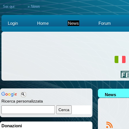
Sei qui:
Home
»
News
Login
Home
News
Forum
News
Ricerca personalizzata
Donazioni