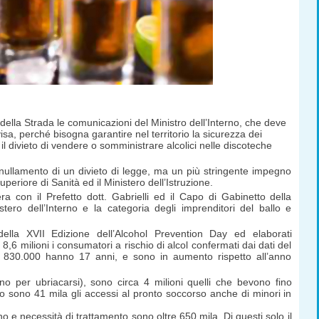
della Strada le comunicazioni del Ministro dell’Interno, che deve
sa, perché bisogna garantire nel territorio la sicurezza dei
il divieto di vendere o somministrare alcolici nelle discoteche
nnullamento di un divieto di legge, ma un più stringente impegno
uperiore di Sanità ed il Ministero dell’Istruzione.
era con il Prefetto dott. Gabrielli ed il Capo di Gabinetto della
stero dell’Interno e la categoria degli imprenditori del ballo e
 della XVII Edizione dell’Alcohol Prevention Day ed elaborati
,6 milioni i consumatori a rischio di alcol confermati dai dati del
si 830.000 hanno 17 anni, e sono in aumento rispetto all’anno
o per ubriacarsi), sono circa 4 milioni quelli che bevono fino
sto sono 41 mila gli accessi al pronto soccorso anche di minori in
o e necessità di trattamento sono oltre 650 mila. Di questi solo il