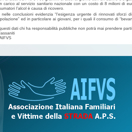
 carico al servizio sanitario nazionale con un costo di 8 milioni di e
umatori l’alcol è causa di ricovero.
 nelle conclusioni evidenzia “l’esigenza urgente di rinnovati sforzi d
opolazione” ed in particolare ai giovani, per i quali il consumo di “beva
questi dati chi ha responsabilità pubbliche non potrà mai prendere partit
assaniti
 AIFVS