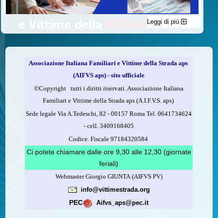
Leggi di più
C'è un modo di contribuire alle attività dell’A.I.F.V.S. a favore
delle vittime della strada e per dare giustizia ai superstiti ed ai
loro familiari che non costa nulla: devolvere il 5 per mille della
propria dichiarazione dei redditi all’A.I.F.V.S.
Associazione Italiana Familiari e Vittime della Strada aps
Come fare
(AIFVS aps) - sito ufficiale
1.
Compila la scheda CUD o del modello 730.
©​Copyright tutti i diritti riservati. Associazione Italiana
2.
Firma nel riquadro indicato come “Sostegno delle
Familiari e Vittime della Strada aps (A.I.F.V.S. aps)
organizzazioni non lucrative di utilità sociale, delle associazioni
Sede legale Via A.Tedeschi, 82 - 00157 Roma Tel. 0641734624
di promozione sociale...”
-
cell.
3409168405
3.
Indica nel riquadro
il codice fiscale dell’A.I.F.V.S.:
Codice. Fiscale 97184320584
97184320584
Ci potete chiamare dalle ore 9,30 alle 12,30 (giornate
feriali)
Webmaster Giorgio GIUNTA (AIFVS PV)
Leggi come fare
info@vittimestrada.org
(versione stampabile)
PEC
Aifvs_aps@pec.it