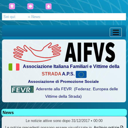
Sei qui:
Home
»
News
Associazione Italiana Familiari e Vittime della
STRADA
A.P.S.
Associazione di Promozione Sociale
Aderente alla FEVR (Federaz. Europea delle
Vittime della Strada)
News
Le notizie attive sono dopo 31/12/2017 • 00:00
Le notizie precedenti possono essere visualizzate in
Archivio notizie