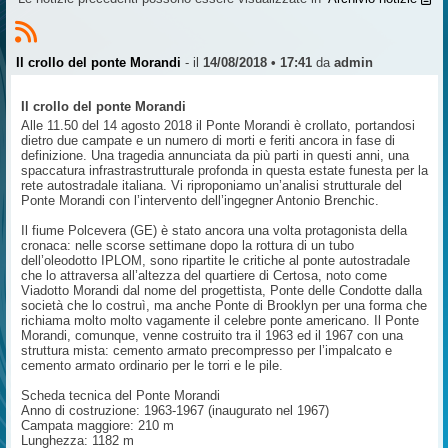
Il crollo del ponte Morandi
- il
14/08/2018 • 17:41
da
admin
Il crollo del ponte Morandi
Alle 11.50 del 14 agosto 2018 il Ponte Morandi è crollato, portandosi
dietro due campate e un numero di morti e feriti ancora in fase di
definizione. Una tragedia annunciata da più parti in questi anni, una
spaccatura infrastrastrutturale profonda in questa estate funesta per la
rete autostradale italiana. Vi riproponiamo un’analisi strutturale del
Ponte Morandi con l’intervento dell’ingegner Antonio Brenchic.
Il fiume Polcevera (GE) è stato ancora una volta protagonista della
cronaca: nelle scorse settimane dopo la rottura di un tubo
dell’oleodotto IPLOM, sono ripartite le critiche al ponte autostradale
che lo attraversa all’altezza del quartiere di Certosa, noto come
Viadotto Morandi dal nome del progettista, Ponte delle Condotte dalla
società che lo costruì, ma anche Ponte di Brooklyn per una forma che
richiama molto molto vagamente il celebre ponte americano. Il Ponte
Morandi, comunque, venne costruito tra il 1963 ed il 1967 con una
struttura mista: cemento armato precompresso per l’impalcato e
cemento armato ordinario per le torri e le pile.
Scheda tecnica del Ponte Morandi
Anno di costruzione: 1963-1967 (inaugurato nel 1967)
Campata maggiore: 210 m
Lunghezza: 1182 m