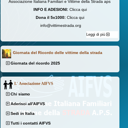
Associazione Italiana Familiari e Vittime della Strada aps
INFO E ADESIONI:
Clicca qui
Dona il 5x1000:
Clicca qui
info@vittimestrada.org
Leggi di più
Giornata del Ricordo delle vittime della strada
Giornata del ricordo 2025
L' Associazione AIFVS
Chi siamo
Aderisci all'AIFVS
Sedi in Italia
Tutti i contatti AIFVS