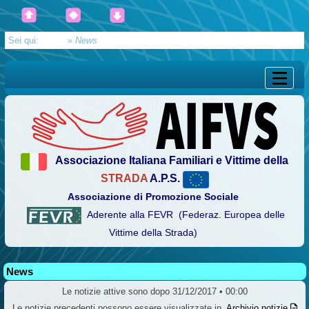
Sei qui:
Home
»
News
Associazione Italiana Familiari e Vittime della
STRADA
A.P.S.
Associazione di Promozione Sociale
Aderente alla FEVR (Federaz. Europea delle
Vittime della Strada)
News
Le notizie attive sono dopo 31/12/2017 • 00:00
Le notizie precedenti possono essere visualizzate in
Archivio notizie