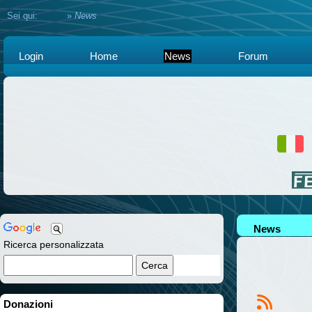
Sei qui:
Home
»
News
Login
Home
News
Forum
News
Ricerca personalizzata
Donazioni