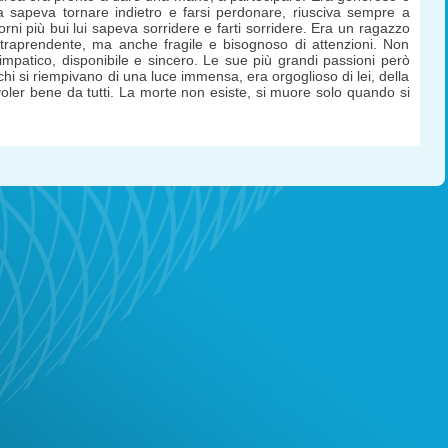
 sapeva tornare indietro e farsi perdonare, riusciva sempre a
orni più bui lui sapeva sorridere e farti sorridere. Era un ragazzo
ntraprendente, ma anche fragile e bisognoso di attenzioni. Non
mpatico, disponibile e sincero. Le sue più grandi passioni però
chi si riempivano di una luce immensa, era orgoglioso di lei, della
oler bene da tutti. La morte non esiste, si muore solo quando si