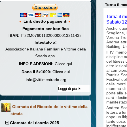
Torna il m
Torna il 
Link diretto pagamenti
Sabato 12
Anche quest
Pagamento per bonifico
Scaglione, l
IBAN:
IT22M0760113200000013211438
Verona Tren
Andrea attr
Intestato a:
Building. U
Associazione Italiana Familiari e Vittime della
Il IV memor
Strada aps
discipline 
del fitness
INFO E ADESIONI:
Clicca qui
altre lezio
al campiona
Dona il 5x1000:
Clicca qui
Patrizia Sc
Festival de
info@vittimestrada.org
delle morti
mamma di An
Leggi di più
porte alla 
sarà desti
manifestazi
Giornata del Ricordo delle vittime della
Andrea Scag
lettera a l
strada
dopo un lit
tante cose,
Giornata del ricordo 2025
indifferent