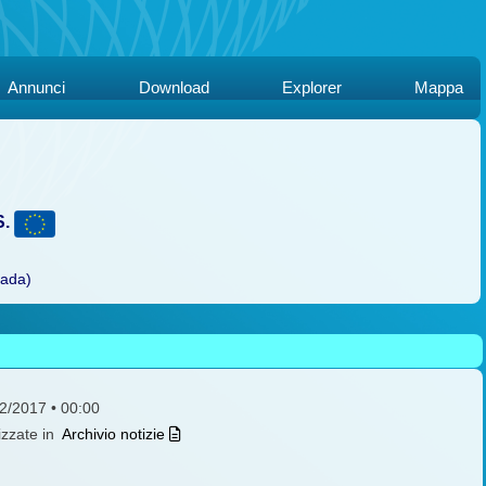
Annunci
Download
Explorer
Mappa
S.
rada)
12/2017 • 00:00
izzate in
Archivio notizie