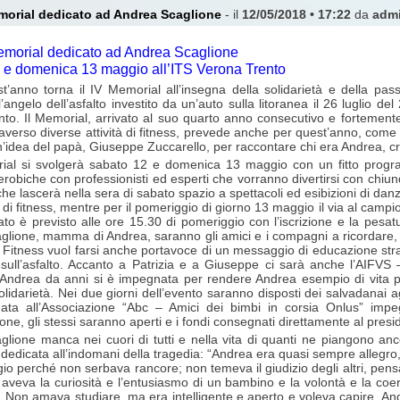
emorial dedicato ad Andrea Scaglione
- il
12/05/2018 • 17:22
da
adm
memorial dedicato ad Andrea Scaglione
 e domenica 13 maggio all’ITS Verona Trento
’anno torna il IV Memorial all’insegna della solidarietà e della pass
’angelo dell’asfalto investito da un’auto sulla litoranea il 26 luglio del 
to. Il Memorial, arrivato al suo quarto anno consecutivo e fortemente
averso diverse attività di fitness, prevede anche per quest’anno, come
n’idea del papà, Giuseppe Zuccarello, per raccontare chi era Andrea, cres
ial si svolgerà sabato 12 e domenica 13 maggio con un fitto programm
aerobiche con professionisti ed esperti che vorranno divertirsi con chiun
 che lascerà nella sera di sabato spazio a spettacoli ed esibizioni di d
ni di fitness, mentre per il pomeriggio di giorno 13 maggio il via al cam
to è previsto alle ore 15.30 di pomeriggio con l’iscrizione e la pesat
aglione, mamma di Andrea, saranno gli amici e i compagni a ricordare, n
l Fitness vuol farsi anche portavoce di un messaggio di educazione strad
 sull’asfalto. Accanto a Patrizia e a Giuseppe ci sarà anche l’AIFVS –
drea da anni si è impegnata per rendere Andrea esempio di vita per 
solidarietà. Nei due giorni dell’evento saranno disposti dei salvadanai a
nata all’Associazione “Abc – Amici dei bimbi in corsia Onlus” impeg
one, gli stessi saranno aperti e i fondi consegnati direttamente al presi
lione manca nei cuori di tutti e nella vita di quanti ne piangono anc
ui dedicata all’indomani della tragedia: “Andrea era quasi sempre alleg
igio perché non serbava rancore; non temeva il giudizio degli altri, pens
 aveva la curiosità e l’entusiasmo di un bambino e la volontà e la coe
e. Non amava studiare, ma era intelligente e aperto e voleva capire. 