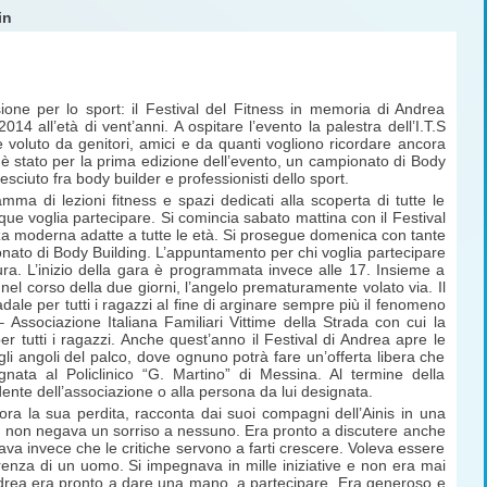
in
ione per lo sport: il Festival del Fitness in memoria di Andrea
2014 all’età di vent’anni. A ospitare l’evento la palestra dell’I.T.S
 voluto da genitori, amici e da quanti vogliono ricordare ancora
 è stato per la prima edizione dell’evento, un campionato di Body
ciuto fra body builder e professionisti dello sport.
a di lezioni fitness e spazi dedicati alla scoperta di tutte le
que voglia partecipare. Si comincia sabato mattina con il Festival
anza moderna adatte a tutte le età. Si prosegue domenica con tante
pionato di Body Building. L’appuntamento per chi voglia partecipare
ura. L’inizio della gara è programmata invece alle 17. Insieme a
el corso della due giorni, l’angelo prematuramente volato via. Il
ale per tutti i ragazzi al fine di arginare sempre più il fenomeno
 Associazione Italiana Familiari Vittime della Strada con cui la
tutti i ragazzi. Anche quest’anno il Festival di Andrea apre le
gli angoli del palco, dove ognuno potrà fare un’offerta libera che
nata al Policlinico “G. Martino” di Messina. Al termine della
dente dell’associazione o alla persona da lui designata.
ora la sua perdita, racconta dai suoi compagni dell’Ainis in una
ro, non negava un sorriso a nessuno. Era pronto a discutere anche
ava invece che le critiche servono a farti crescere. Voleva essere
renza di un uomo. Si impegnava in mille iniziative e non era mai
Andrea era pronto a dare una mano, a partecipare. Era generoso e