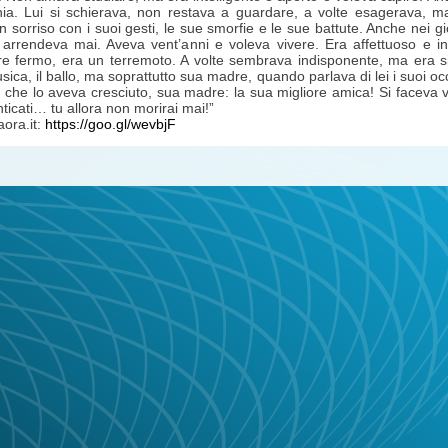
ia. Lui si schierava, non restava a guardare, a volte esagerava, ma
n sorriso con i suoi gesti, le sue smorfie e le sue battute. Anche nei gi
 arrendeva mai. Aveva vent’anni e voleva vivere. Era affettuoso e i
e fermo, era un terremoto. A volte sembrava indisponente, ma era si
sica, il ballo, ma soprattutto sua madre, quando parlava di lei i suoi oc
 che lo aveva cresciuto, sua madre: la sua migliore amica! Si faceva v
ticati… tu allora non morirai mai!”
aora.it:
https://goo.gl/wevbjF