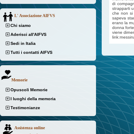
di compagn
strapparti u
che non si
L' Associazione AIFVS
sapeva star
erano la mu
Chi siamo
donna forte
viene dimen
Aderisci all'AIFVS
link:messin
Sedi in Italia
Tutti i contatti AIFVS
Memorie
Opuscoli Memorie
I luoghi della memoria
Testimonianze
Assistenza online