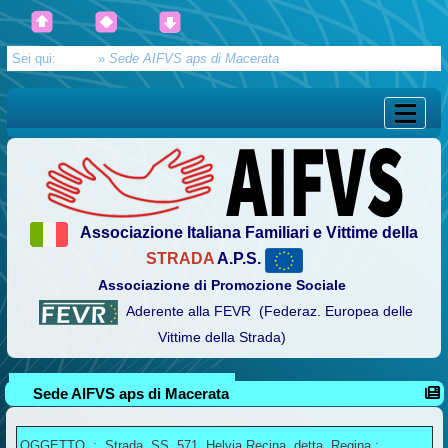
Sei qui:
Home
»
Sede AIFVS aps di Macerata
Associazione Italiana Familiari e Vittime della
STRADA
A.P.S.
Associazione di Promozione Sociale
Aderente alla FEVR (Federaz. Europea delle
Vittime della Strada)
Sede AIFVS aps di Macerata
OGGETTO : Strada SS 571 Helvia Recina detta Regina :