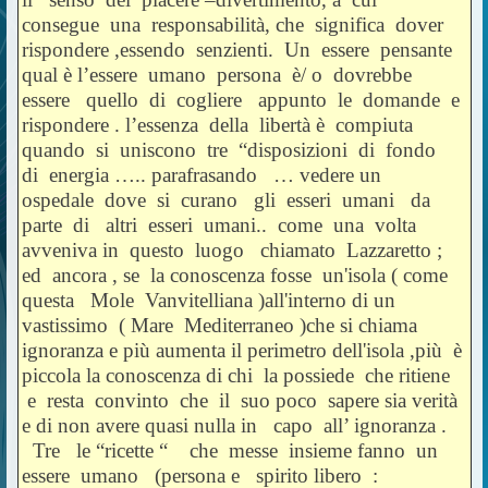
consegue una responsabilità, che significa dover
rispondere ,essendo senzienti. Un essere pensante
qual è l’essere umano persona è/ o dovrebbe
essere quello di cogliere appunto le domande e
rispondere . l’essenza della libertà è compiuta
quando si uniscono tre “disposizioni di fondo
di energia ….. parafrasando … vedere un
ospedale dove si curano gli esseri umani da
parte di altri esseri umani.. come una volta
avveniva in questo luogo chiamato Lazzaretto ;
ed ancora , se la conoscenza fosse un'isola ( come
questa Mole Vanvitelliana )all'interno di un
vastissimo ( Mare Mediterraneo )che si chiama
ignoranza e più aumenta il perimetro dell'isola ,più è
piccola la conoscenza di chi la possiede che ritiene
e resta convinto che il suo poco sapere sia verità
e di non avere quasi nulla in capo all’ ignoranza .
Tre le “ricette “ che messe insieme fanno un
essere umano (persona e spirito libero :