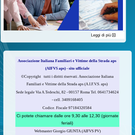
Leggi di più
C'è un modo di contribuire alle attività dell’A.I.F.V.S. a favore
delle vittime della strada e per dare giustizia ai superstiti ed ai
loro familiari che non costa nulla: devolvere il 5 per mille della
propria dichiarazione dei redditi all’A.I.F.V.S.
Associazione Italiana Familiari e Vittime della Strada aps
Come fare
(AIFVS aps) - sito ufficiale
1.
Compila la scheda CUD o del modello 730.
©​Copyright tutti i diritti riservati. Associazione Italiana
2.
Firma nel riquadro indicato come “Sostegno delle
Familiari e Vittime della Strada aps (A.I.F.V.S. aps)
organizzazioni non lucrative di utilità sociale, delle associazioni
Sede legale Via A.Tedeschi, 82 - 00157 Roma Tel. 0641734624
di promozione sociale...”
-
cell.
3409168405
3.
Indica nel riquadro
il codice fiscale dell’A.I.F.V.S.:
Codice. Fiscale 97184320584
97184320584
Ci potete chiamare dalle ore 9,30 alle 12,30 (giornate
feriali)
Webmaster Giorgio GIUNTA (AIFVS PV)