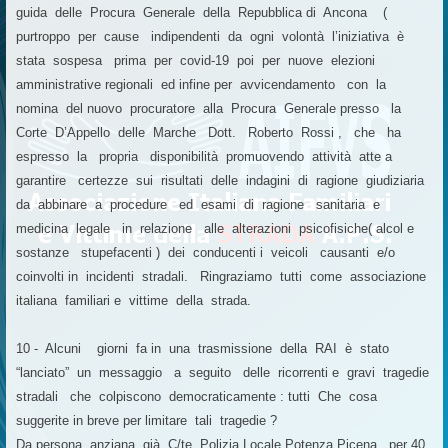
guida delle Procura Generale della Repubblica di Ancona (
purtroppo per cause indipendenti da ogni volontà l’iniziativa è
stata sospesa prima per covid-19 poi per nuove elezioni
amministrative regionali ed infine per avvicendamento con la
nomina del nuovo procuratore alla Procura Generale presso la
Corte D’Appello delle Marche Dott. Roberto Rossi , che ha
espresso la propria disponibilità promuovendo attività atte a
garantire certezze sui risultati delle indagini di ragione giudiziaria
da abbinare a procedure ed esami di ragione sanitaria e
medicina legale in relazione alle alterazioni psicofisiche( alcol e
sostanze stupefacenti ) dei conducenti i veicoli causanti e/o
coinvolti in incidenti stradali. Ringraziamo tutti come associazione
italiana familiari e vittime della strada.
10 - Alcuni giorni fa in una trasmissione della RAI è stato
“lanciato” un messaggio a seguito delle ricorrenti e gravi tragedie
stradali che colpiscono democraticamente : tutti Che cosa
suggerite in breve per limitare tali tragedie ?
Da persona anziana già C/te Polizia Locale Potenza Picena per 40