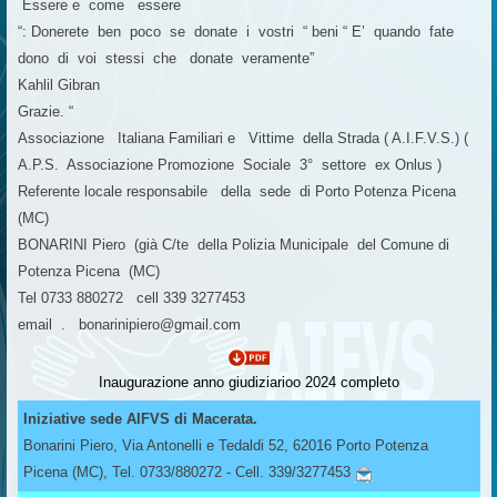
Essere e come essere
“: Donerete ben poco se donate i vostri “ beni “ E’ quando fate
dono di voi stessi che donate veramente”
Kahlil Gibran
Grazie. “
Associazione Italiana Familiari e Vittime della Strada ( A.I.F.V.S.) (
A.P.S. Associazione Promozione Sociale 3° settore ex Onlus )
Referente locale responsabile della sede di Porto Potenza Picena
(MC)
BONARINI Piero (già C/te della Polizia Municipale del Comune di
Potenza Picena (MC)
Tel 0733 880272 cell 339 3277453
email . bonarinipiero@gmail.com
Inaugurazione anno giudiziarioo 2024 completo
Iniziative sede AIFVS di Macerata.
Bonarini Piero, Via Antonelli e Tedaldi 52, 62016 Porto Potenza
Picena (MC), Tel. 0733/880272 - Cell. 339/3277453