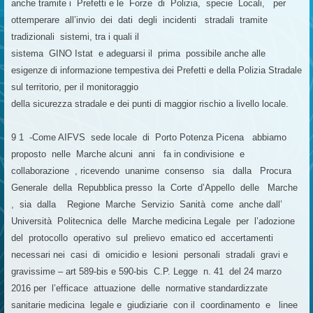
anche tramite i Prefetti e le Forze di Polizia, specie Locali, per
ottemperare all’invio dei dati degli incidenti stradali tramite
tradizionali sistemi, tra i quali il
sistema GINO Istat e adeguarsi il prima possibile anche alle
esigenze di informazione tempestiva dei Prefetti e della Polizia Stradale
sul territorio, per il monitoraggio
della sicurezza stradale e dei punti di maggior rischio a livello locale.
9 1 -Come AIFVS sede locale di Porto Potenza Picena abbiamo
proposto nelle Marche alcuni anni fa in condivisione e
collaborazione , ricevendo unanime consenso sia dalla Procura
Generale della Repubblica presso la Corte d’Appello delle Marche
, sia dalla Regione Marche Servizio Sanità come anche dall’
Università Politecnica delle Marche medicina Legale per l’adozione
del protocollo operativo sul prelievo ematico ed accertamenti
necessari nei casi di omicidio e lesioni personali stradali gravi e
gravissime – art 589-bis e 590-bis C.P. Legge n. 41 del 24 marzo
2016 per l’efficace attuazione delle normative standardizzate
sanitarie medicina legale e giudiziarie con il coordinamento e linee