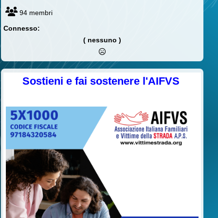
94 membri
Connesso:
( nessuno )
Sostieni e fai sostenere l'AIFVS