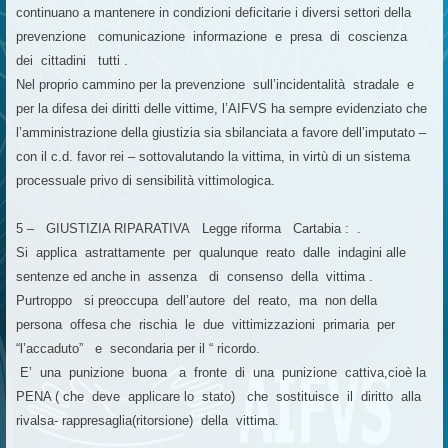
continuano a mantenere in condizioni deficitarie i diversi settori della
prevenzione comunicazione informazione e presa di coscienza
dei cittadini tutti .
Nel proprio cammino per la prevenzione sull’incidentalità stradale e
per la difesa dei diritti delle vittime, l’AIFVS ha sempre evidenziato che
l’amministrazione della giustizia sia sbilanciata a favore dell’imputato –
con il c.d. favor rei – sottovalutando la vittima, in virtù di un sistema
processuale privo di sensibilità vittimologica.
5 – GIUSTIZIA RIPARATIVA Legge riforma Cartabia : .
Si applica astrattamente per qualunque reato dalle indagini alle
sentenze ed anche in assenza di consenso della vittima .
Purtroppo si preoccupa dell’autore del reato, ma non della
persona offesa che rischia le due vittimizzazioni primaria per
“l’accaduto” e secondaria per il “ ricordo.
E’ una punizione buona a fronte di una punizione cattiva,cioè la
PENA ( che deve applicare lo stato) che sostituisce il diritto alla
rivalsa- rappresaglia(ritorsione) della vittima.