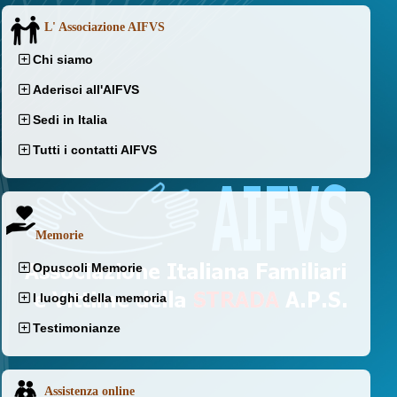
L' Associazione AIFVS
Chi siamo
Aderisci all'AIFVS
Sedi in Italia
Tutti i contatti AIFVS
Memorie
Opuscoli Memorie
I luoghi della memoria
Testimonianze
Assistenza online