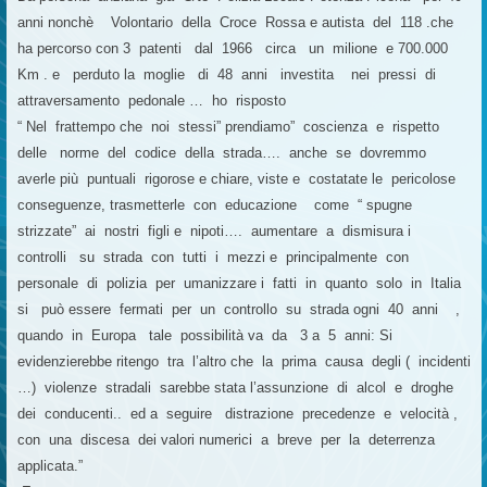
anni nonchè Volontario della Croce Rossa e autista del 118 .che
ha percorso con 3 patenti dal 1966 circa un milione e 700.000
Km . e perduto la moglie di 48 anni investita nei pressi di
attraversamento pedonale … ho risposto
“ Nel frattempo che noi stessi” prendiamo” coscienza e rispetto
delle norme del codice della strada…. anche se dovremmo
averle più puntuali rigorose e chiare, viste e costatate le pericolose
conseguenze, trasmetterle con educazione come “ spugne
strizzate” ai nostri figli e nipoti…. aumentare a dismisura i
controlli su strada con tutti i mezzi e principalmente con
personale di polizia per umanizzare i fatti in quanto solo in Italia
si può essere fermati per un controllo su strada ogni 40 anni ,
quando in Europa tale possibilità va da 3 a 5 anni: Si
evidenzierebbe ritengo tra l’altro che la prima causa degli ( incidenti
…) violenze stradali sarebbe stata l’assunzione di alcol e droghe
dei conducenti.. ed a seguire distrazione precedenze e velocità ,
con una discesa dei valori numerici a breve per la deterrenza
applicata.”