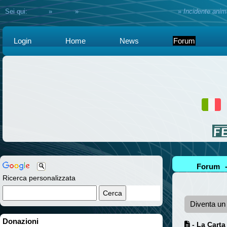
Sei qui:
Home
»
Forum
»
Assistenza e consulenza Legale
»
Incidente anima
Login
Home
News
Forum
Forum
Ricerca personalizzata
Diventa u
Donazioni
- La Carta