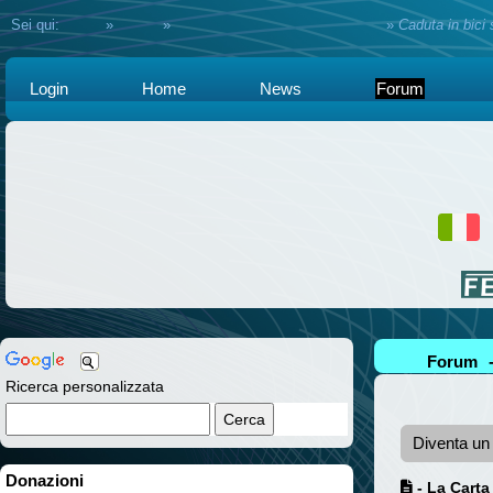
Sei qui:
Home
»
Forum
»
Assistenza e consulenza Legale
»
Caduta in bici 
Login
Home
News
Forum
Forum
Ricerca personalizzata
Diventa u
Donazioni
- La Carta