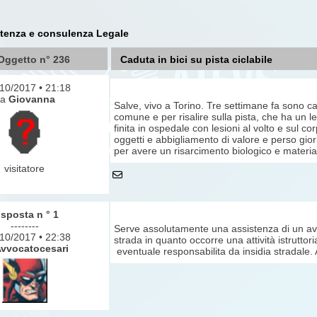
stenza e consulenza Legale
Oggetto n° 236
Caduta in bici su pista ciclabile
1/10/2017 • 21:18
da
Giovanna
Salve, vivo a Torino. Tre settimane fa sono cad
comune e per risalire sulla pista, che ha un le
finita in ospedale con lesioni al volto e sul co
oggetti e abbigliamento di valore e perso gio
per avere un risarcimento biologico e materi
visitatore
isposta n ° 1
--------
Serve assolutamente una assistenza di un avv
1/10/2017 • 22:38
strada in quanto occorre una attività istruttori
vvocatocesari
eventuale responsabilita da insidia stradal