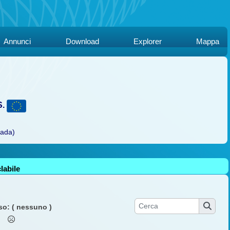
Annunci
Download
Explorer
Mappa
S.
rada)
labile
so:
( nessuno )