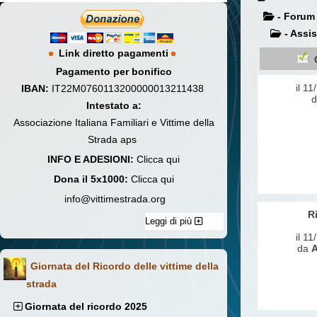
- Forum
- Assi
Link diretto pagamenti
Pagamento per bonifico
il 1
IBAN:
IT22M0760113200000013211438
Intestato a:
Associazione Italiana Familiari e Vittime della
Strada aps
INFO E ADESIONI:
Clicca qui
Dona il 5x1000:
Clicca qui
info@vittimestrada.org
R
Leggi di più
il 1
da
A
Giornata del Ricordo delle vittime della
strada
Giornata del ricordo 2025