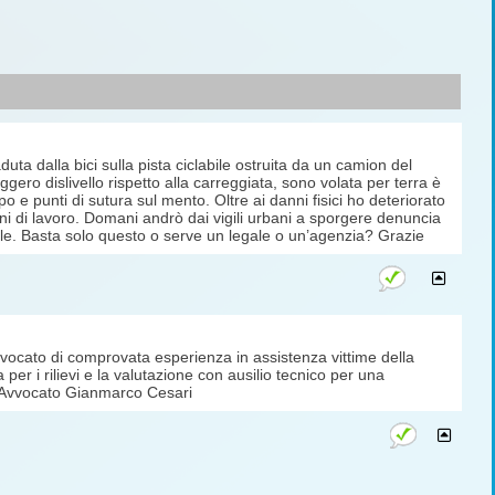
uta dalla bici sulla pista ciclabile ostruita da un camion del
ggero dislivello rispetto alla carreggiata, sono volata per terra è
rpo e punti di sutura sul mento. Oltre ai danni fisici ho deteriorato
rni di lavoro. Domani andrò dai vigili urbani a sporgere denuncia
ale. Basta solo questo o serve un legale o un’agenzia? Grazie
ocato di comprovata esperienza in assistenza vittime della
a per i rilievi e la valutazione con ausilio tecnico per una
e. Avvocato Gianmarco Cesari