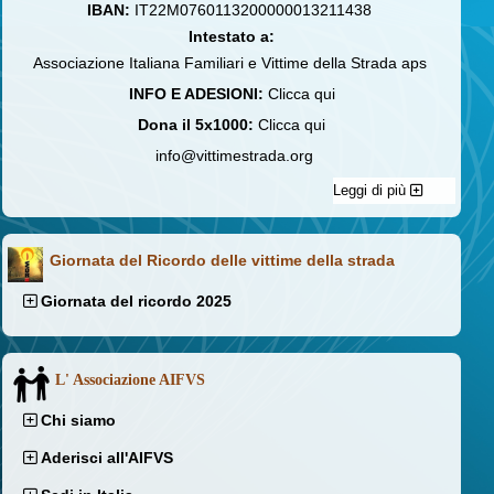
IBAN:
IT22M0760113200000013211438
Intestato a:
Associazione Italiana Familiari e Vittime della Strada aps
INFO E ADESIONI:
Clicca qui
Dona il 5x1000:
Clicca qui
info@vittimestrada.org
Leggi di più
Giornata del Ricordo delle vittime della strada
Giornata del ricordo 2025
L' Associazione AIFVS
Chi siamo
Aderisci all'AIFVS