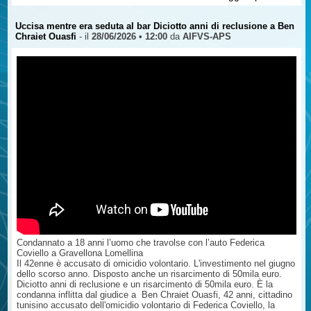
referente per Torino, parla con i ragazzi. Non sono lezioni quelle che
tiene Giuseppe ma lunghi monologhi che incantano i giovani e
parlano dritto ai loro cuori.
Uccisa mentre era seduta al bar Diciotto anni di reclusione a Ben
Pochi giorni dopo la morte del figlio, Giuseppe scrisse una lettera, Mi
Chraiet Ouasfi
- il
28/06/2026 • 12:00
da
AIFVS-APS
hanno tolto la voce, in cui a “parlare” è Alessandro.
Ecco alcuni passaggi - https://www.vittimestrada.org/articles.php?
lng=it&pg=1653 -
Condannato a 18 anni l’uomo che travolse con l’auto Federica
Coviello a Gravellona Lomellina
Il 42enne è accusato di omicidio volontario. L'investimento nel giugno
dello scorso anno. Disposto anche un risarcimento di 50mila euro.
Diciotto anni di reclusione e un risarcimento di 50mila euro. È la
condanna inflitta dal giudice a Ben Chraiet Ouasfi, 42 anni, cittadino
tunisino accusato dell'omicidio volontario di Federica Coviello, la