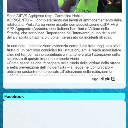
Sede AIFVS Agrigento resp. Carmelina Nobile
AGRIGENTO – Il completamento dei lavori di ammodernamento della
rotatoria di Porta Aurea viene accolto con soddisfazione dall’AIFVS
APS Agrigento (Associazione Italiana Familiari e Vittime della
Strada), che sottolinea l’importanza dell’intervento in uno dei punti
della viabilità cittadina più volte interessato da incidenti stradali.
In una nota, l’associazione evidenzia come il risultato raggiunto sia il
frutto di un percorso condiviso tra istituzioni, enti e realtà associative
che, nel tempo, hanno contribuito a mantenere alta l’attenzione sulla
sicurezza di questo importante snodo viario.
«Come associazione impegnata nella tutela delle vittime della strada
e nella prevenzione dell’incidentalità – si legge nel comunicato –
abbiamo costantemente portato all’attenzione delle istituzioni le
criticità presenti in quest’area, anche attraverso il lavoro svolto
Leggi di più
all’interno del Comitato Operativo per la Viabilità presso la Prefettura
di Agrigento, convinti che la sicurezza stradale debba rappresentare
una priorità assoluta».
Facebook
L’AIFVS ricorda come i numerosi sinistri verificatisi negli anni
abbiano lasciato un segno profondo nella comunità e auspica che gli
interventi realizzati possano contribuire concretamente a ridurre il
rischio di ulteriori incidenti, garantendo una maggiore tutela per
cittadini, lavoratori e visitatori che quotidianamente percorrono la
zona.
Nel comunicato vengono inoltre rivolti ringraziamenti a tutti coloro che