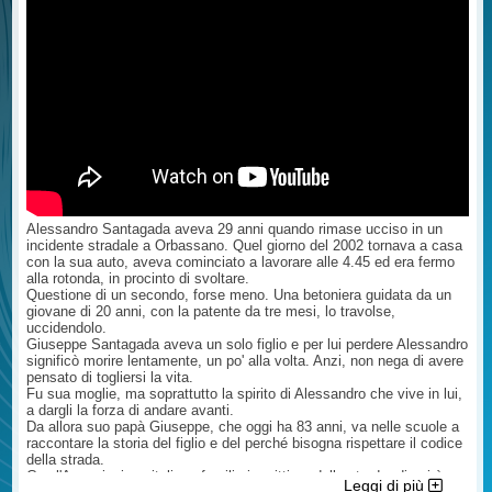
gravità di quanto accaduto, è
preclude in alcun modo la tutela
biologico che le è stato riconosciuto
palesemente volta a favorire l'
risarcitoria dei familiari della vittima.
dal medico dell'assicurazione, la
imputato indicando come attenuanti
Il diritto al risarcimento dei danni
misura del danno chiesto da voi ed
il fatto che sia incensurato, la
patrimoniali e non patrimoniali resta
infine cosa si attende esattamente
giovane età e che si sia adoperato (
pertanto pienamente esercitabile.
oggi .....( una sentenza, un parere
praticamente si è solo fermato ma
Questo è quanto posso dirle senza
etc...). Copia del rapporto delle
null'altro ha fatto). Mio padre è
aver esaminato la sentenza di
autorità, copia delle lettere e delle
morto, lui era al cellulare, ha iniziato
patteggiamento, eventuale richiesta
risposte, copia della citazione
una conversazione video e si è
di avvisi o elezione di domicilio ed
etc...e l'Avvocato Le risponderà. Ne
messo alla guida proseguendo la
atti relativi alle notifiche effettuate.
sono certo. Noi Avvocati abbiamo
conversazione ( da lui confessato e
Cordiali Saluti Avv. Giuseppe
obblighi nei confronti del cliente che
confermato) ed è possibile che
Incardona legale della A.I.F.V.S.-
sono inderogabili. Certo resta il
questa sia la pena ? Così hanno
sede di Palermo e Milano -
mistero della parcella ma forse (
ucciso mio padre per la seconda
Avvocato Cassazionista ...
ipotizzo) le è stato liquidato un
Alessandro Santagada aveva 29 anni quando rimase ucciso in un
volta. Volevo sapere se possiamo
acconto ( con relativo rimborso della
incidente stradale a Orbassano. Quel giorno del 2002 tornava a casa
fare qualcosa contro questa
parcella) e l'avvocato sta
con la sua auto, aveva cominciato a lavorare alle 4.45 ed era fermo
sentenza iniqua ed offensiva per
procedendo giudizialmente per il
alla rotonda, in procinto di svoltare.
mio padre e per noi? ...
maggior danno. In questa ipotesi, i
Questione di un secondo, forse meno. Una betoniera guidata da un
tempi lunghi, nonostante sia tutto
giovane di 20 anni, con la patente da tre mesi, lo travolse,
ok, è la norma. E non dipendono
uccidendolo.
dall'Avvocato. Mi faccia sapere
Giuseppe Santagada aveva un solo figlio e per lui perdere Alessandro
Cordialmente Avv. Giuseppe
significò morire lentamente, un po' alla volta. Anzi, non nega di avere
Incardona ( fiduciario AIFVS sede di
pensato di togliersi la vita.
Palermo e Milano) legale della
Fu sua moglie, ma soprattutto la spirito di Alessandro che vive in lui,
A.I.F.V.S.- sede di Palermo e Milano
a dargli la forza di andare avanti.
- Avvocato Cassazionista ...
Da allora suo papà Giuseppe, che oggi ha 83 anni, va nelle scuole a
raccontare la storia del figlio e del perché bisogna rispettare il codice
della strada.
Con l'Associazione italiana familiari e vittime della strada, di cui è
Leggi di più