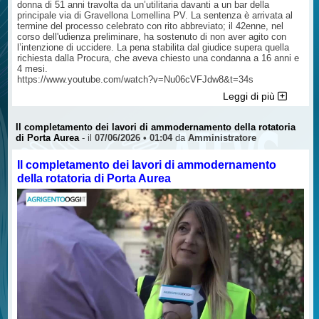
donna di 51 anni travolta da un’utilitaria davanti a un bar della
principale via di Gravellona Lomellina PV. La sentenza è arrivata al
termine del processo celebrato con rito abbreviato; il 42enne, nel
corso dell'udienza preliminare, ha sostenuto di non aver agito con
l’intenzione di uccidere. La pena stabilita dal giudice supera quella
richiesta dalla Procura, che aveva chiesto una condanna a 16 anni e
4 mesi.
https://www.youtube.com/watch?v=Nu06cVFJdw8&t=34s
Leggi di più
Il completamento dei lavori di ammodernamento della rotatoria
di Porta Aurea
- il
07/06/2026 • 01:04
da
Amministratore
Il completamento dei lavori di ammodernamento
della rotatoria di Porta Aurea