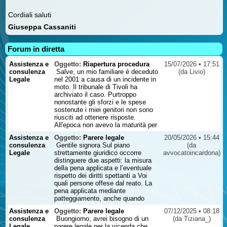
Cordiali saluti
Giuseppa Cassaniti
Forum in diretta
Assistenza e
Oggetto:
Riapertura procedura
15/07/2026 • 17:51
consulenza
Salve, un mio familiare è deceduto
(da Livio)
Legale
nel 2001 a causa di un incidente in
moto. Il tribunale di Tivoli ha
archiviato il caso. Purtroppo
nonostante gli sforzi e le spese
sostenute i miei genitori non sono
riusciti ad ottenere risposte.
All'epoca non avevo la maturità per
poter in qualche modo cercare di
Assistenza e
Oggetto:
Parere legale
20/05/2026 • 15:44
attivarmi diversamente e da allora il
consulenza
Gentile signora Sul piano
(da
pensiero fisso è quello di provare a
Legale
strettamente giuridico occorre
avvocatoincardona)
fare tutto quello che posso. La
distinguere due aspetti: la misura
domanda è si può chiedere la
della pena applicata e l’eventuale
riapertura di un caso di incidente
rispetto dei diritti spettanti a Voi
stradale dopo 25 anni? Mi rendo
quali persone offese dal reato. La
conto che andrebbe visionata la
pena applicata mediante
documentazione. Attendo vostro
patteggiamento, anche quando
gentile riscontro/contatto ...
percepita come particolarmente
Assistenza e
Oggetto:
Parere legale
07/12/2025 • 08:18
lieve rispetto alla gravità dei fatti,
consulenza
Buongiorno, avrei bisogno di un
(da Tiziana_)
non può essere contestata
Legale
parere legale per la vicenda che