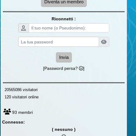
Diventa un membro
Riconnetti :
Invia
[Password persa?
]
20565086 visitatori
120 visitatori online
93 membri
Connesso:
( nessuno )