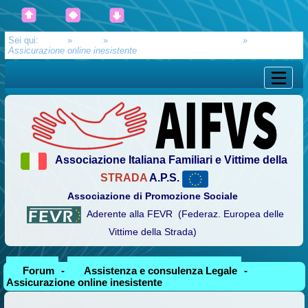
Sei qui:
Home
»
Forum
»
Assistenza e consulenza Legale
»
Assicurazione online inesistente
Associazione Italiana Familiari e Vittime della
STRADA
A.P.S.
Associazione di Promozione Sociale
Aderente alla FEVR (Federaz. Europea delle
Vittime della Strada)
Forum
-
Assistenza e consulenza Legale
-
Assicurazione online inesistente