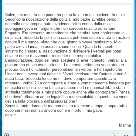
Salve, sei mesi fa mio padre ha perso la vita in un incidente frontale.
Secondo la ricostruzione della polizia, mio padre avrebbe perso il
controllo della propria auto invadendo l'altra corsia dalla quale
sopraggiungeva un furgone che non sarebbe riuscito ad evitare
l'impatto. Era presente un testimone che sembra aver confermato la
dinamica. Secondo la polizia la causa potrebbe essere stata un malore
oppure il maltempo, visto che quel giorno pioveva tantissimo. Mio
padre aveva Linear,un assicurazione online. Quando ho aperto il
sinistro ho chiesto all'assicurazione di richiedere i verbali per poter
chiarire come è avvenuto l'incidente e le responsabilità.
L'assicurazione, dopo sei mesi sostiene di aver richiesto i verbali alla
procura ma di non averli ottenuti. La scorsa settimana sono stata in
procura dove ho richiesto personalmente i verbali e ho saputo che
Linear non li aveva mai richiesti. Vorrei precisare che l'autopsia non è
stata fatta. Secondo lei come mi devo comportare quando avrò
ottenuto i verbali? La controparte è stata automaticamente indagata per
omocidio colposo, come faccio a sapere se la responsabilità è stata
attribuita totalmente a mio padre oppure anche alla controparte? Pensa
che dovrò affidarmi ad un legale? la responsabilità in questi casi viene
decisa falla procura o dall'assicurazione?
Scusi le tante domande ma non riesco a venirne a capo e soprattutto
dopo sei mesi non so ancora come è morto il mio papà.
grazie
Marina