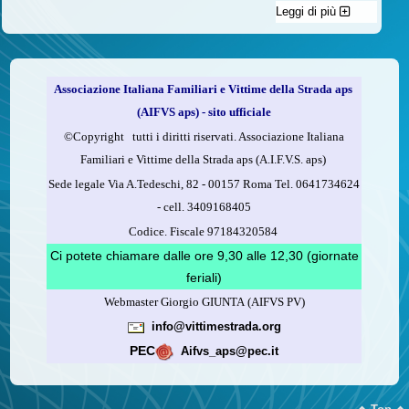
Leggi di più
C'è un modo di contribuire alle attività dell’A.I.F.V.S. a favore
delle vittime della strada e per dare giustizia ai superstiti ed ai
loro familiari che non costa nulla: devolvere il 5 per mille della
propria dichiarazione dei redditi all’A.I.F.V.S.
Associazione Italiana Familiari e Vittime della Strada aps
Come fare
(AIFVS aps) - sito ufficiale
1.
Compila la scheda CUD o del modello 730.
©​Copyright tutti i diritti riservati. Associazione Italiana
2.
Firma nel riquadro indicato come “Sostegno delle
Familiari e Vittime della Strada aps (A.I.F.V.S. aps)
organizzazioni non lucrative di utilità sociale, delle associazioni
Sede legale Via A.Tedeschi, 82 - 00157 Roma Tel. 0641734624
di promozione sociale...”
-
cell.
3409168405
3.
Indica nel riquadro
il codice fiscale dell’A.I.F.V.S.:
Codice. Fiscale 97184320584
97184320584
Ci potete chiamare dalle ore 9,30 alle 12,30 (giornate
feriali)
Webmaster Giorgio GIUNTA (AIFVS PV)
Leggi come fare
info@vittimestrada.org
(versione stampabile)
PEC
Aifvs_aps@pec.it