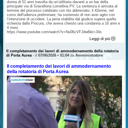
donna di 51 anni travolta da un’utilitaria davanti a un bar della
principale via di Gravellona Lomellina PV. La sentenza è arrivata al
termine del processo celebrato con rito abbreviato; il 42enne, nel
corso dell'udienza preliminare, ha sostenuto di non aver agito con
l’intenzione di uccidere. La pena stabilita dal giudice supera quella
richiesta dalla Procura, che aveva chiesto una condanna a 16 anni e
4 mesi.
https://www.youtube.com/watch?v=Nu06cVFJdw8&t=34s
Leggi di più
Il completamento dei lavori di ammodernamento della rotatoria
di Porta Aurea
- il
07/06/2026 • 01:04
da
Amministratore
Il completamento dei lavori di ammodernamento
della rotatoria di Porta Aurea