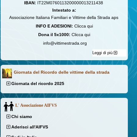
IBAN:
IT22M0760113200000013211438
Intestato a:
Associazione Italiana Familiari e Vittime della Strada aps
INFO E ADESIONI:
Clicca qui
Dona il 5x1000:
Clicca qui
info@vittimestrada.org
Leggi di più
Giornata del Ricordo delle vittime della strada
Giornata del ricordo 2025
L' Associazione AIFVS
Chi siamo
Aderisci all'AIFVS