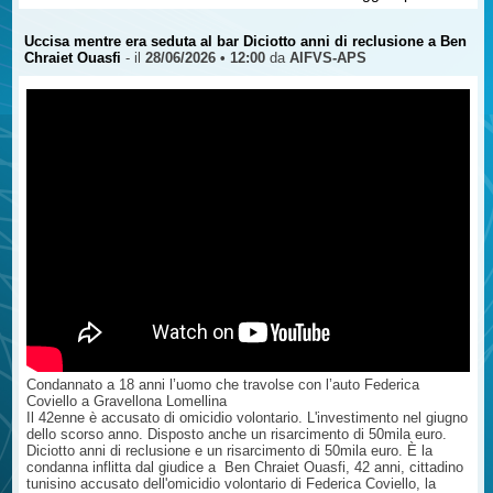
referente per Torino, parla con i ragazzi. Non sono lezioni quelle che
tiene Giuseppe ma lunghi monologhi che incantano i giovani e
parlano dritto ai loro cuori.
Uccisa mentre era seduta al bar Diciotto anni di reclusione a Ben
Pochi giorni dopo la morte del figlio, Giuseppe scrisse una lettera, Mi
Chraiet Ouasfi
- il
28/06/2026 • 12:00
da
AIFVS-APS
hanno tolto la voce, in cui a “parlare” è Alessandro.
Ecco alcuni passaggi - https://www.vittimestrada.org/articles.php?
lng=it&pg=1653 -
Condannato a 18 anni l’uomo che travolse con l’auto Federica
Coviello a Gravellona Lomellina
Il 42enne è accusato di omicidio volontario. L'investimento nel giugno
dello scorso anno. Disposto anche un risarcimento di 50mila euro.
Diciotto anni di reclusione e un risarcimento di 50mila euro. È la
condanna inflitta dal giudice a Ben Chraiet Ouasfi, 42 anni, cittadino
tunisino accusato dell'omicidio volontario di Federica Coviello, la