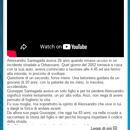
gravità di quanto accaduto, è
preclude in alcun modo la tutela
biologico che le è stato riconosciuto
palesemente volta a favorire l'
risarcitoria dei familiari della vittima.
dal medico dell'assicurazione, la
imputato indicando come attenuanti
Il diritto al risarcimento dei danni
misura del danno chiesto da voi ed
il fatto che sia incensurato, la
patrimoniali e non patrimoniali resta
infine cosa si attende esattamente
giovane età e che si sia adoperato (
pertanto pienamente esercitabile.
oggi .....( una sentenza, un parere
praticamente si è solo fermato ma
Questo è quanto posso dirle senza
etc...). Copia del rapporto delle
null'altro ha fatto). Mio padre è
aver esaminato la sentenza di
autorità, copia delle lettere e delle
morto, lui era al cellulare, ha iniziato
patteggiamento, eventuale richiesta
risposte, copia della citazione
una conversazione video e si è
di avvisi o elezione di domicilio ed
etc...e l'Avvocato Le risponderà. Ne
messo alla guida proseguendo la
atti relativi alle notifiche effettuate.
sono certo. Noi Avvocati abbiamo
conversazione ( da lui confessato e
Cordiali Saluti Avv. Giuseppe
obblighi nei confronti del cliente che
confermato) ed è possibile che
Incardona legale della A.I.F.V.S.-
sono inderogabili. Certo resta il
questa sia la pena ? Così hanno
sede di Palermo e Milano -
mistero della parcella ma forse (
ucciso mio padre per la seconda
Avvocato Cassazionista ...
ipotizzo) le è stato liquidato un
Alessandro Santagada aveva 29 anni quando rimase ucciso in un
volta. Volevo sapere se possiamo
acconto ( con relativo rimborso della
incidente stradale a Orbassano. Quel giorno del 2002 tornava a casa
fare qualcosa contro questa
parcella) e l'avvocato sta
con la sua auto, aveva cominciato a lavorare alle 4.45 ed era fermo
sentenza iniqua ed offensiva per
procedendo giudizialmente per il
alla rotonda, in procinto di svoltare.
mio padre e per noi? ...
maggior danno. In questa ipotesi, i
Questione di un secondo, forse meno. Una betoniera guidata da un
tempi lunghi, nonostante sia tutto
giovane di 20 anni, con la patente da tre mesi, lo travolse,
ok, è la norma. E non dipendono
uccidendolo.
dall'Avvocato. Mi faccia sapere
Giuseppe Santagada aveva un solo figlio e per lui perdere Alessandro
Cordialmente Avv. Giuseppe
significò morire lentamente, un po' alla volta. Anzi, non nega di avere
Incardona ( fiduciario AIFVS sede di
pensato di togliersi la vita.
Palermo e Milano) legale della
Fu sua moglie, ma soprattutto la spirito di Alessandro che vive in lui,
A.I.F.V.S.- sede di Palermo e Milano
a dargli la forza di andare avanti.
- Avvocato Cassazionista ...
Da allora suo papà Giuseppe, che oggi ha 83 anni, va nelle scuole a
raccontare la storia del figlio e del perché bisogna rispettare il codice
della strada.
Con l'Associazione italiana familiari e vittime della strada, di cui è
Leggi di più