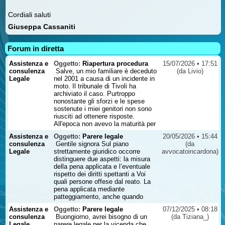
Cordiali saluti
Giuseppa Cassaniti
Forum in diretta
Assistenza e
Oggetto:
Riapertura procedura
15/07/2026 • 17:51
consulenza
Salve, un mio familiare è deceduto
(da Livio)
Legale
nel 2001 a causa di un incidente in
moto. Il tribunale di Tivoli ha
archiviato il caso. Purtroppo
nonostante gli sforzi e le spese
sostenute i miei genitori non sono
riusciti ad ottenere risposte.
All'epoca non avevo la maturità per
poter in qualche modo cercare di
Assistenza e
Oggetto:
Parere legale
20/05/2026 • 15:44
attivarmi diversamente e da allora il
consulenza
Gentile signora Sul piano
(da
pensiero fisso è quello di provare a
Legale
strettamente giuridico occorre
avvocatoincardona)
fare tutto quello che posso. La
distinguere due aspetti: la misura
domanda è si può chiedere la
della pena applicata e l’eventuale
riapertura di un caso di incidente
rispetto dei diritti spettanti a Voi
stradale dopo 25 anni? Mi rendo
quali persone offese dal reato. La
conto che andrebbe visionata la
pena applicata mediante
documentazione. Attendo vostro
patteggiamento, anche quando
gentile riscontro/contatto ...
percepita come particolarmente
Assistenza e
Oggetto:
Parere legale
07/12/2025 • 08:18
lieve rispetto alla gravità dei fatti,
consulenza
Buongiorno, avrei bisogno di un
(da Tiziana_)
non può essere contestata
Legale
parere legale per la vicenda che