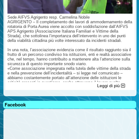
Sede AIFVS Agrigento resp. Carmelina Nobile
AGRIGENTO – Il completamento dei lavori di ammodernamento della
rotatoria di Porta Aurea viene accolto con soddisfazione dall’AIFVS
APS Agrigento (Associazione Italiana Familiari e Vittime della
Strada), che sottolinea l’importanza dell’intervento in uno dei punti
della viabilità cittadina più volte interessato da incidenti stradali.
In una nota, l’associazione evidenzia come il risultato raggiunto sia il
frutto di un percorso condiviso tra istituzioni, enti e realtà associative
che, nel tempo, hanno contribuito a mantenere alta l’attenzione sulla
sicurezza di questo importante snodo viario.
«Come associazione impegnata nella tutela delle vittime della strada
e nella prevenzione dell’incidentalità – si legge nel comunicato –
abbiamo costantemente portato all’attenzione delle istituzioni le
criticità presenti in quest’area, anche attraverso il lavoro svolto
Leggi di più
all’interno del Comitato Operativo per la Viabilità presso la Prefettura
di Agrigento, convinti che la sicurezza stradale debba rappresentare
una priorità assoluta».
Facebook
L’AIFVS ricorda come i numerosi sinistri verificatisi negli anni
abbiano lasciato un segno profondo nella comunità e auspica che gli
interventi realizzati possano contribuire concretamente a ridurre il
rischio di ulteriori incidenti, garantendo una maggiore tutela per
cittadini, lavoratori e visitatori che quotidianamente percorrono la
zona.
Nel comunicato vengono inoltre rivolti ringraziamenti a tutti coloro che