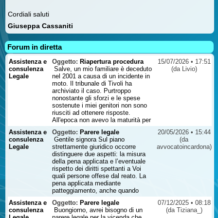
Cordiali saluti
Giuseppa Cassaniti
Forum in diretta
Assistenza e
Oggetto:
Riapertura procedura
15/07/2026 • 17:51
consulenza
Salve, un mio familiare è deceduto
(da Livio)
Legale
nel 2001 a causa di un incidente in
moto. Il tribunale di Tivoli ha
archiviato il caso. Purtroppo
nonostante gli sforzi e le spese
sostenute i miei genitori non sono
riusciti ad ottenere risposte.
All'epoca non avevo la maturità per
poter in qualche modo cercare di
Assistenza e
Oggetto:
Parere legale
20/05/2026 • 15:44
attivarmi diversamente e da allora il
consulenza
Gentile signora Sul piano
(da
pensiero fisso è quello di provare a
Legale
strettamente giuridico occorre
avvocatoincardona)
fare tutto quello che posso. La
distinguere due aspetti: la misura
domanda è si può chiedere la
della pena applicata e l’eventuale
riapertura di un caso di incidente
rispetto dei diritti spettanti a Voi
stradale dopo 25 anni? Mi rendo
quali persone offese dal reato. La
conto che andrebbe visionata la
pena applicata mediante
documentazione. Attendo vostro
patteggiamento, anche quando
gentile riscontro/contatto ...
percepita come particolarmente
Assistenza e
Oggetto:
Parere legale
07/12/2025 • 08:18
lieve rispetto alla gravità dei fatti,
consulenza
Buongiorno, avrei bisogno di un
(da Tiziana_)
non può essere contestata
Legale
parere legale per la vicenda che