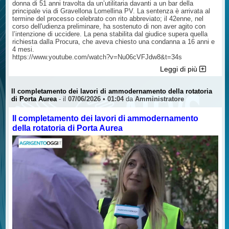
donna di 51 anni travolta da un’utilitaria davanti a un bar della
principale via di Gravellona Lomellina PV. La sentenza è arrivata al
termine del processo celebrato con rito abbreviato; il 42enne, nel
corso dell'udienza preliminare, ha sostenuto di non aver agito con
l’intenzione di uccidere. La pena stabilita dal giudice supera quella
richiesta dalla Procura, che aveva chiesto una condanna a 16 anni e
4 mesi.
https://www.youtube.com/watch?v=Nu06cVFJdw8&t=34s
Leggi di più
Il completamento dei lavori di ammodernamento della rotatoria
di Porta Aurea
- il
07/06/2026 • 01:04
da
Amministratore
Il completamento dei lavori di ammodernamento
della rotatoria di Porta Aurea