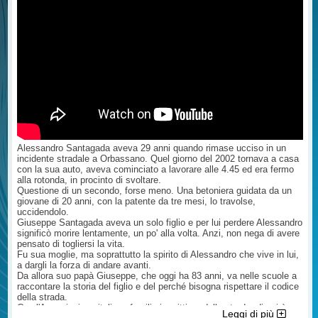
gravità di quanto accaduto, è
preclude in alcun modo la tutela
biologico che le è stato riconosciuto
palesemente volta a favorire l'
risarcitoria dei familiari della vittima.
dal medico dell'assicurazione, la
imputato indicando come attenuanti
Il diritto al risarcimento dei danni
misura del danno chiesto da voi ed
il fatto che sia incensurato, la
patrimoniali e non patrimoniali resta
infine cosa si attende esattamente
giovane età e che si sia adoperato (
pertanto pienamente esercitabile.
oggi .....( una sentenza, un parere
praticamente si è solo fermato ma
Questo è quanto posso dirle senza
etc...). Copia del rapporto delle
null'altro ha fatto). Mio padre è
aver esaminato la sentenza di
autorità, copia delle lettere e delle
morto, lui era al cellulare, ha iniziato
patteggiamento, eventuale richiesta
risposte, copia della citazione
una conversazione video e si è
di avvisi o elezione di domicilio ed
etc...e l'Avvocato Le risponderà. Ne
messo alla guida proseguendo la
atti relativi alle notifiche effettuate.
sono certo. Noi Avvocati abbiamo
conversazione ( da lui confessato e
Cordiali Saluti Avv. Giuseppe
obblighi nei confronti del cliente che
confermato) ed è possibile che
Incardona legale della A.I.F.V.S.-
sono inderogabili. Certo resta il
questa sia la pena ? Così hanno
sede di Palermo e Milano -
mistero della parcella ma forse (
ucciso mio padre per la seconda
Avvocato Cassazionista ...
ipotizzo) le è stato liquidato un
Alessandro Santagada aveva 29 anni quando rimase ucciso in un
volta. Volevo sapere se possiamo
acconto ( con relativo rimborso della
incidente stradale a Orbassano. Quel giorno del 2002 tornava a casa
fare qualcosa contro questa
parcella) e l'avvocato sta
con la sua auto, aveva cominciato a lavorare alle 4.45 ed era fermo
sentenza iniqua ed offensiva per
procedendo giudizialmente per il
alla rotonda, in procinto di svoltare.
mio padre e per noi? ...
maggior danno. In questa ipotesi, i
Questione di un secondo, forse meno. Una betoniera guidata da un
tempi lunghi, nonostante sia tutto
giovane di 20 anni, con la patente da tre mesi, lo travolse,
ok, è la norma. E non dipendono
uccidendolo.
dall'Avvocato. Mi faccia sapere
Giuseppe Santagada aveva un solo figlio e per lui perdere Alessandro
Cordialmente Avv. Giuseppe
significò morire lentamente, un po' alla volta. Anzi, non nega di avere
Incardona ( fiduciario AIFVS sede di
pensato di togliersi la vita.
Palermo e Milano) legale della
Fu sua moglie, ma soprattutto la spirito di Alessandro che vive in lui,
A.I.F.V.S.- sede di Palermo e Milano
a dargli la forza di andare avanti.
- Avvocato Cassazionista ...
Da allora suo papà Giuseppe, che oggi ha 83 anni, va nelle scuole a
raccontare la storia del figlio e del perché bisogna rispettare il codice
della strada.
Con l'Associazione italiana familiari e vittime della strada, di cui è
Leggi di più