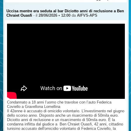
referente per Torino, parla con i ragazzi. Non sono lezioni quelle che
tiene Giuseppe ma lunghi monologhi che incantano i giovani e
parlano dritto ai loro cuori.
Uccisa mentre era seduta al bar Diciotto anni di reclusione a Ben
Pochi giorni dopo la morte del figlio, Giuseppe scrisse una lettera, Mi
Chraiet Ouasfi
- il
28/06/2026 • 12:00
da
AIFVS-APS
hanno tolto la voce, in cui a “parlare” è Alessandro.
Ecco alcuni passaggi - https://www.vittimestrada.org/articles.php?
lng=it&pg=1653 -
Condannato a 18 anni l’uomo che travolse con l’auto Federica
Coviello a Gravellona Lomellina
Il 42enne è accusato di omicidio volontario. L'investimento nel giugno
dello scorso anno. Disposto anche un risarcimento di 50mila euro.
Diciotto anni di reclusione e un risarcimento di 50mila euro. È la
condanna inflitta dal giudice a Ben Chraiet Ouasfi, 42 anni, cittadino
tunisino accusato dell'omicidio volontario di Federica Coviello, la