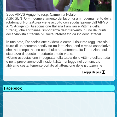
Sede AIFVS Agrigento resp. Carmelina Nobile
AGRIGENTO – Il completamento dei lavori di ammodernamento della
rotatoria di Porta Aurea viene accolto con soddisfazione dall’AIFVS
APS Agrigento (Associazione Italiana Familiari e Vittime della
Strada), che sottolinea l’importanza dell’intervento in uno dei punti
della viabilità cittadina più volte interessato da incidenti stradali.
In una nota, l’associazione evidenzia come il risultato raggiunto sia il
frutto di un percorso condiviso tra istituzioni, enti e realtà associative
che, nel tempo, hanno contribuito a mantenere alta l’attenzione sulla
sicurezza di questo importante snodo viario.
«Come associazione impegnata nella tutela delle vittime della strada
e nella prevenzione dell’incidentalità – si legge nel comunicato –
abbiamo costantemente portato all’attenzione delle istituzioni le
criticità presenti in quest’area, anche attraverso il lavoro svolto
Leggi di più
all’interno del Comitato Operativo per la Viabilità presso la Prefettura
di Agrigento, convinti che la sicurezza stradale debba rappresentare
una priorità assoluta».
Facebook
L’AIFVS ricorda come i numerosi sinistri verificatisi negli anni
abbiano lasciato un segno profondo nella comunità e auspica che gli
interventi realizzati possano contribuire concretamente a ridurre il
rischio di ulteriori incidenti, garantendo una maggiore tutela per
cittadini, lavoratori e visitatori che quotidianamente percorrono la
zona.
Nel comunicato vengono inoltre rivolti ringraziamenti a tutti coloro che