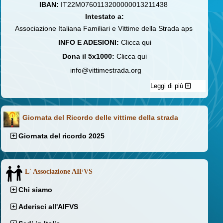
IBAN:
IT22M0760113200000013211438
Intestato a:
Associazione Italiana Familiari e Vittime della Strada aps
INFO E ADESIONI:
Clicca qui
Dona il 5x1000:
Clicca qui
info@vittimestrada.org
Leggi di più
Giornata del Ricordo delle vittime della strada
Giornata del ricordo 2025
L' Associazione AIFVS
Chi siamo
Aderisci all'AIFVS