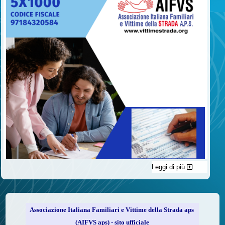
Leggi di più
C'è un modo di contribuire alle attività dell’A.I.F.V.S. a favore
delle vittime della strada e per dare giustizia ai superstiti ed ai
loro familiari che non costa nulla: devolvere il 5 per mille della
propria dichiarazione dei redditi all’A.I.F.V.S.
Associazione Italiana Familiari e Vittime della Strada aps
Come fare
(AIFVS aps) - sito ufficiale