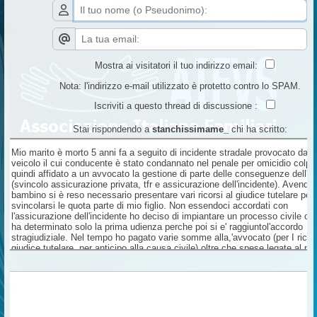
Mostra ai visitatori il tuo indirizzo email:
Nota: l'indirizzo e-mail utilizzato è protetto contro lo SPAM.
Iscriviti a questo thread di discussione :
Stai rispondendo a
stanchissimame_
chi ha scritto:
Mio marito è morto 5 anni fa a seguito di incidente stradale provocato da u
veicolo il cui conducente è stato condannato nel penale per omicidio colp
quindi affidato a un avvocato la gestione di parte delle conseguenze dell'in
(svincolo assicurazione privata, tfr e assicurazione dell'incidente). Avendo
bambino si è reso necessario presentare vari ricorsi al giudice tutelare per
svincolarsi le quota parte di mio figlio. Non essendoci accordati con
l'assicurazione dell'incidente ho deciso di impiantare un processo civile ch
ha determinato solo la prima udienza perche poi si e' raggiuntol'accordo
stragiudiziale. Nel tempo ho pagato varie somme alla,'avvocato (per I ricors
giudice tutelare, per anticipo alla causa civile) oltre che spese legate al p
(solo il contributo unificato per il tribunale mi è costato 1500 € ) e per le
consulenze da depositare in tribunale (solo il conteggio per la proiezione d
economico €2500). Ora l'assicurazione ha versato un contributo omnia
distinguendo una quota parte mia, una di mio figlio (per la quale è stato ne
l'ennesimo ricorso al giudice tutelare) e una quota parte per SPESE E
COMPETENZE LEGALI, il tutto a titolo di risarcimento per tutti i danni dovu