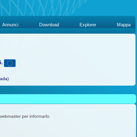
Annunci
Download
Explorer
Mappa
S.
rada)
l webmaster per informarlo.