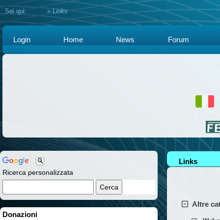
Sei qui:
Home
»
Links
Login
Home
News
Forum
Links
Ricerca personalizzata
Altre ca
Donazioni