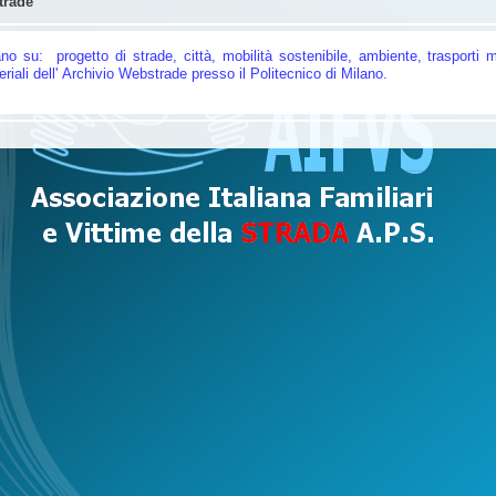
trade
iano su: progetto di strade, città, mobilità sostenibile, ambiente, trasporti
m
iali dell'
Archivio Webstrade presso il Politecnico di Milano.