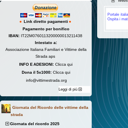
Webs
Portale ital
Ospita i mater
Link diretto pagamenti
Pagamento per bonifico
IBAN:
IT22M0760113200000013211438
Intestato a:
Associazione Italiana Familiari e Vittime della
Strada aps
INFO E ADESIONI:
Clicca qui
Dona il 5x1000:
Clicca qui
info@vittimestrada.org
Leggi di più
Giornata del Ricordo delle vittime della
strada
Giornata del ricordo 2025