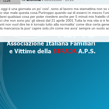
 °1126
i..oggi è una giornata un po' cosi'..sono al lavoro ma stamattina non so
tto star male questa cosa.Purtroppo quando sai di esserci in mezzo l'u
 darei qualsiasi cosa per poter rivedere anche per 5 minuti mio fratello 
lici che non sono piu' gli stessi dal 21 aprile 2001.Tutta la mia vita si 
ti non vuol dire ke è tornato tutto alla normalita' come dice certa gen
e la mancanza la puo' capire solo,chi come me avra' sempre un vuoto ac