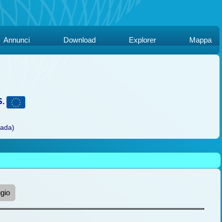
Annunci
Download
Explorer
Mappa
S.
rada)
gio