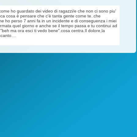
 come ho guardato dei video di ragazzi/e che non ci sono piu'
nica cosa è pensare che c'è tanta gente come te..che
che ho perso 7 anni fa in un incidente e di conseguenza i miei
è fermata quel giorno e anche se il tempo passa e tu continui ad
e"beh ma ora esci ti vedo bene".cosa centra.Il dolore,la
canto....