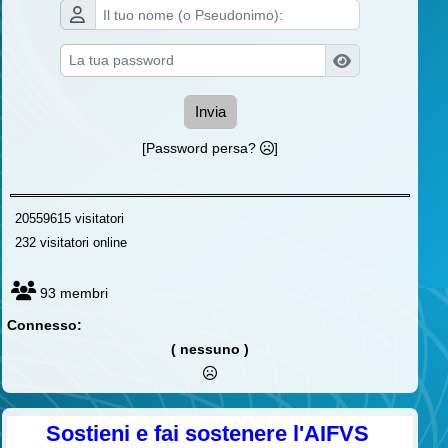
Invia
[Password persa?
]
20559615 visitatori
232 visitatori online
93 membri
Connesso:
( nessuno )
Sostieni e fai sostenere l'AIFVS