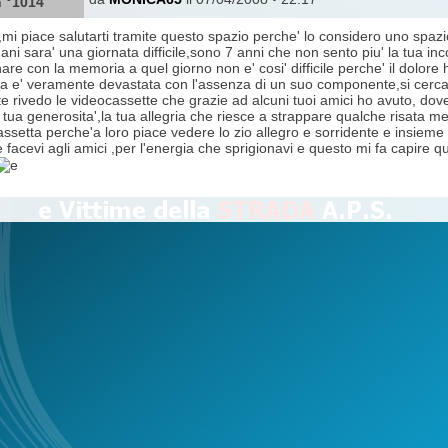
 °1014
mi piace salutarti tramite questo spazio perche' lo considero uno spazi
i sara' una giornata difficile,sono 7 anni che non sento piu' la tua inc
are con la memoria a quel giorno non e' cosi' difficile perche' il dolore h
a e' veramente devastata con l'assenza di un suo componente,si cerca cert
e rivedo le videocassette che grazie ad alcuni tuoi amici ho avuto, dove
 tua generosita',la tua allegria che riesce a strappare qualche risata me
ssetta perche'a loro piace vedere lo zio allegro e sorridente e insieme c
 facevi agli amici ,per l'energia che sprigionavi e questo mi fa capire qu