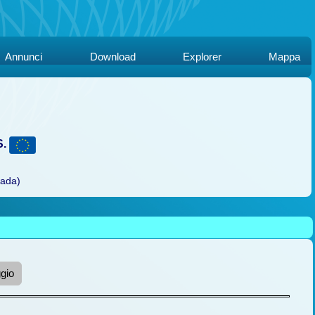
Annunci
Download
Explorer
Mappa
S.
rada)
gio