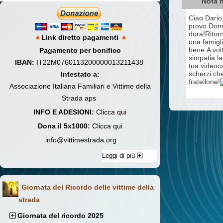
Nota n
Ciao Dario,
provo.Doman
dura!Ritorn
Link diretto pagamenti
una famigli
bene.A volt
Pagamento per bonifico
simpatia la
IBAN:
IT22M0760113200000013211438
tua videoca
scherzi che
Intestato a:
fratellone!
Associazione Italiana Familiari e Vittime della
Strada aps
INFO E ADESIONI:
Clicca qui
Dona il 5x1000:
Clicca qui
info@vittimestrada.org
Leggi di più
Giornata del Ricordo delle vittime della
strada
Giornata del ricordo 2025