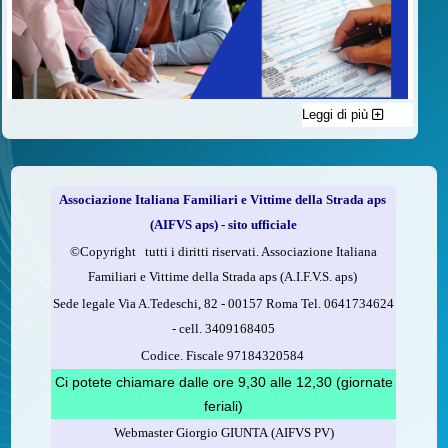
Leggi di più
C'è un modo di contribuire alle attività dell’A.I.F.V.S. a favore
delle vittime della strada e per dare giustizia ai superstiti ed ai
loro familiari che non costa nulla: devolvere il 5 per mille della
propria dichiarazione dei redditi all’A.I.F.V.S.
Associazione Italiana Familiari e Vittime della Strada aps
Come fare
(AIFVS aps) - sito ufficiale
1.
Compila la scheda CUD o del modello 730.
©​Copyright tutti i diritti riservati. Associazione Italiana
2.
Firma nel riquadro indicato come “Sostegno delle
Familiari e Vittime della Strada aps (A.I.F.V.S. aps)
organizzazioni non lucrative di utilità sociale, delle associazioni
Sede legale Via A.Tedeschi, 82 - 00157 Roma Tel. 0641734624
di promozione sociale...”
-
cell.
3409168405
3.
Indica nel riquadro
il codice fiscale dell’A.I.F.V.S.:
Codice. Fiscale 97184320584
97184320584
Ci potete chiamare dalle ore 9,30 alle 12,30 (giornate
feriali)
Webmaster Giorgio GIUNTA (AIFVS PV)