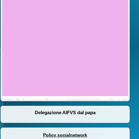
Delegazione AIFVS dal papa
Policy socialnetwork