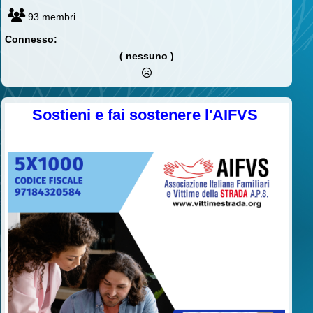
93 membri
Connesso:
( nessuno )
Sostieni e fai sostenere l'AIFVS