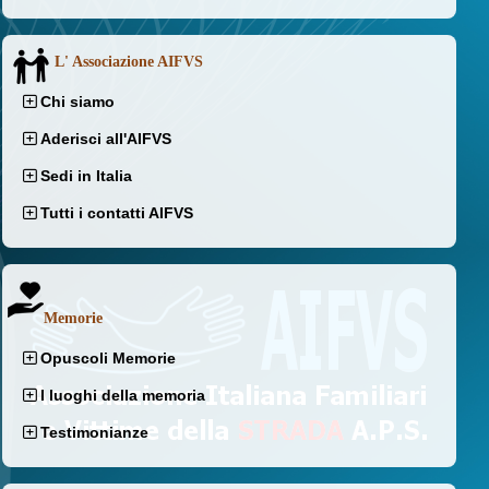
L' Associazione AIFVS
Chi siamo
Aderisci all'AIFVS
Sedi in Italia
Tutti i contatti AIFVS
Memorie
Opuscoli Memorie
I luoghi della memoria
Testimonianze