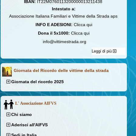
IBAN:
IT22M0760113200000013211438
Intestato a:
Associazione Italiana Familiari e Vittime della Strada aps
INFO E ADESIONI:
Clicca qui
Dona il 5x1000:
Clicca qui
info@vittimestrada.org
Leggi di più
Giornata del Ricordo delle vittime della strada
Giornata del ricordo 2025
L' Associazione AIFVS
Chi siamo
Aderisci all'AIFVS
Sedi in Italia