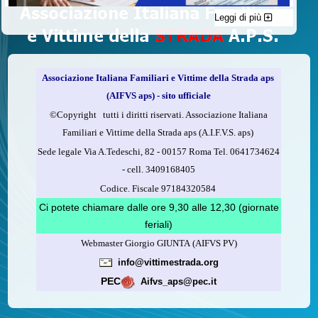
Leggi di più
C'è un modo di contribuire alle attività dell’A.I.F.V.S. a favore
delle vittime della strada e per dare giustizia ai superstiti ed ai
loro familiari che non costa nulla: devolvere il 5 per mille della
propria dichiarazione dei redditi all’A.I.F.V.S.
Associazione Italiana Familiari e Vittime della Strada aps
Come fare
(AIFVS aps) - sito ufficiale
1.
Compila la scheda CUD o del modello 730.
©​Copyright tutti i diritti riservati. Associazione Italiana
2.
Firma nel riquadro indicato come “Sostegno delle
Familiari e Vittime della Strada aps (A.I.F.V.S. aps)
organizzazioni non lucrative di utilità sociale, delle associazioni
Sede legale Via A.Tedeschi, 82 - 00157 Roma Tel. 0641734624
di promozione sociale...”
-
cell.
3409168405
3.
Indica nel riquadro
il codice fiscale dell’A.I.F.V.S.:
Codice. Fiscale 97184320584
97184320584
Ci potete chiamare dalle ore 9,30 alle 12,30 (giornate
feriali)
Webmaster Giorgio GIUNTA (AIFVS PV)
Leggi come fare
info@vittimestrada.org
(versione stampabile)
PEC
Aifvs_aps@pec.it