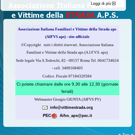
Leggi di più
C'è un modo di contribuire alle attività dell’A.I.F.V.S. a favore
delle vittime della strada e per dare giustizia ai superstiti ed ai
loro familiari che non costa nulla: devolvere il 5 per mille della
propria dichiarazione dei redditi all’A.I.F.V.S.
Associazione Italiana Familiari e Vittime della Strada aps
Come fare
(AIFVS aps) - sito ufficiale
1.
Compila la scheda CUD o del modello 730.
©​Copyright tutti i diritti riservati. Associazione Italiana
2.
Firma nel riquadro indicato come “Sostegno delle
Familiari e Vittime della Strada aps (A.I.F.V.S. aps)
organizzazioni non lucrative di utilità sociale, delle associazioni
Sede legale Via A.Tedeschi, 82 - 00157 Roma Tel. 0641734624
di promozione sociale...”
-
cell.
3409168405
3.
Indica nel riquadro
il codice fiscale dell’A.I.F.V.S.:
Codice. Fiscale 97184320584
97184320584
Ci potete chiamare dalle ore 9,30 alle 12,30 (giornate
feriali)
Webmaster Giorgio GIUNTA (AIFVS PV)
Leggi come fare
info@vittimestrada.org
(versione stampabile)
PEC
Aifvs_aps@pec.it
Top

