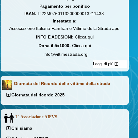
Pagamento per bonifico
IBAN:
IT22M0760113200000013211438
Intestato a:
Associazione Italiana Familiari e Vittime della Strada aps
INFO E ADESIONI:
Clicca qui
Dona il 5x1000:
Clicca qui
info@vittimestrada.org
Leggi di più
Giornata del Ricordo delle vittime della strada
Giornata del ricordo 2025
L' Associazione AIFVS
Chi siamo