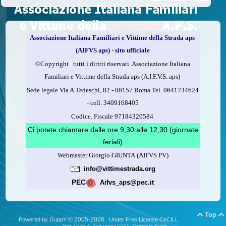
delle vittime della strada e per dare giustizia ai superstiti ed ai
loro familiari che non costa nulla: devolvere il 5 per mille della
propria dichiarazione dei redditi all’A.I.F.V.S.
Associazione Italiana Familiari e Vittime della Strada aps
Come fare
(AIFVS aps) - sito ufficiale
1.
Compila la scheda CUD o del modello 730.
©​Copyright tutti i diritti riservati. Associazione Italiana
2.
Firma nel riquadro indicato come “Sostegno delle
Familiari e Vittime della Strada aps (A.I.F.V.S. aps)
organizzazioni non lucrative di utilità sociale, delle associazioni
Sede legale Via A.Tedeschi, 82 - 00157 Roma Tel. 0641734624
di promozione sociale...”
-
cell.
3409168405
3.
Indica nel riquadro
il codice fiscale dell’A.I.F.V.S.:
Codice. Fiscale 97184320584
97184320584
Ci potete chiamare dalle ore 9,30 alle 12,30 (giornate
feriali)
Webmaster Giorgio GIUNTA (AIFVS PV)
Leggi come fare
info@vittimestrada.org
(versione stampabile)
PEC
Aifvs_aps@pec.it
Top


© 2005-2026
Powered by GuppY
Under Free License CeCILL
Skins Saxbar v5
-
Sous License CeCILL
-
Designed by Themify