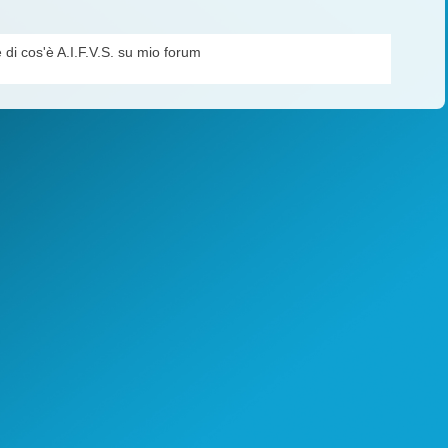
e di cos'è A.I.F.V.S. su mio forum