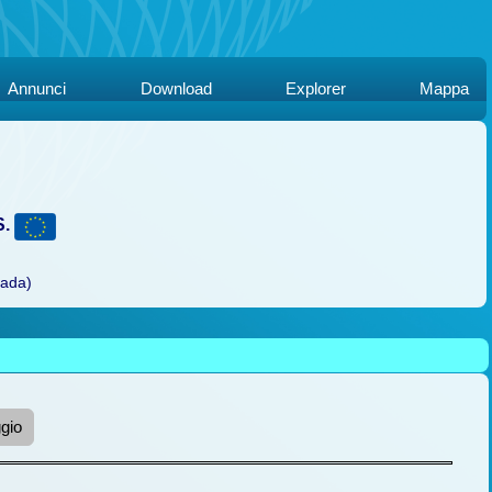
Annunci
Download
Explorer
Mappa
S.
rada)
gio