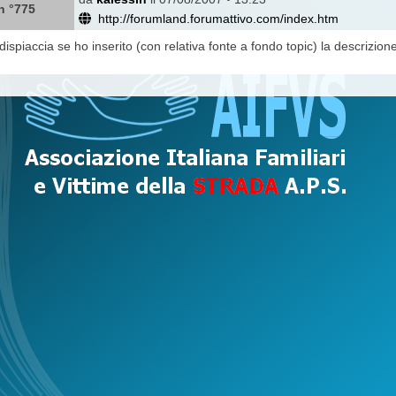
n °775
http://forumland.forumattivo.com/index.htm
ispiaccia se ho inserito (con relativa fonte a fondo topic) la descrizion