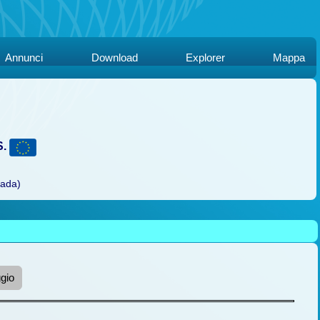
Annunci
Download
Explorer
Mappa
S.
rada)
gio