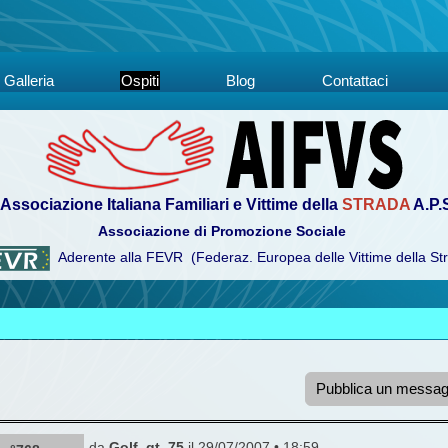
Galleria
Ospiti
Blog
Contattaci
Associazione Italiana Familiari e Vittime della
STRADA
A.P.
Associazione di Promozione Sociale
Aderente alla FEVR (Federaz. Europea delle Vittime della St
Pubblica un messag
da
Golf_gt_75
il 29/07/2007 • 18:59