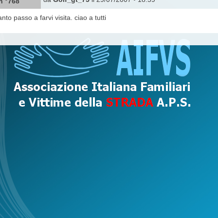
n °768
nto passo a farvi visita. ciao a tutti