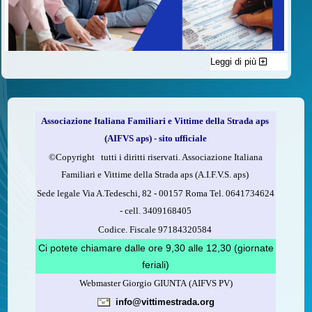
Leggi di più
C'è un modo di contribuire alle attività dell’A.I.F.V.S. a favore
delle vittime della strada e per dare giustizia ai superstiti ed ai
loro familiari che non costa nulla: devolvere il 5 per mille della
propria dichiarazione dei redditi all’A.I.F.V.S.
Associazione Italiana Familiari e Vittime della Strada aps
Come fare
(AIFVS aps) - sito ufficiale
1.
Compila la scheda CUD o del modello 730.
©​Copyright tutti i diritti riservati. Associazione Italiana
2.
Firma nel riquadro indicato come “Sostegno delle
Familiari e Vittime della Strada aps (A.I.F.V.S. aps)
organizzazioni non lucrative di utilità sociale, delle associazioni
Sede legale Via A.Tedeschi, 82 - 00157 Roma Tel. 0641734624
di promozione sociale...”
-
cell.
3409168405
3.
Indica nel riquadro
il codice fiscale dell’A.I.F.V.S.:
Codice. Fiscale 97184320584
97184320584
Ci potete chiamare dalle ore 9,30 alle 12,30 (giornate
feriali)
Webmaster Giorgio GIUNTA (AIFVS PV)
Leggi come fare
info@vittimestrada.org