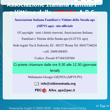
delle vittime della strada e per dare giustizia ai superstiti ed ai
loro familiari che non costa nulla: devolvere il 5 per mille della
propria dichiarazione dei redditi all’A.I.F.V.S.
Associazione Italiana Familiari e Vittime della Strada aps
Come fare
(AIFVS aps) - sito ufficiale
1.
Compila la scheda CUD o del modello 730.
©​Copyright tutti i diritti riservati. Associazione Italiana
2.
Firma nel riquadro indicato come “Sostegno delle
Familiari e Vittime della Strada aps (A.I.F.V.S. aps)
organizzazioni non lucrative di utilità sociale, delle associazioni
Sede legale Via A.Tedeschi, 82 - 00157 Roma Tel. 0641734624
di promozione sociale...”
-
cell.
3409168405
3.
Indica nel riquadro
il codice fiscale dell’A.I.F.V.S.:
Codice. Fiscale 97184320584
97184320584
Ci potete chiamare dalle ore 9,30 alle 12,30 (giornate
feriali)
Webmaster Giorgio GIUNTA (AIFVS PV)
Leggi come fare
info@vittimestrada.org
(versione stampabile)
PEC
Aifvs_aps@pec.it
Top


© 2005-2026
Powered by GuppY
Under Free License CeCILL