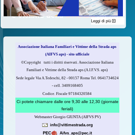
Leggi di più
C'è un modo di contribuire alle attività dell’A.I.F.V.S. a favore
delle vittime della strada e per dare giustizia ai superstiti ed ai
loro familiari che non costa nulla: devolvere il 5 per mille della
propria dichiarazione dei redditi all’A.I.F.V.S.
Associazione Italiana Familiari e Vittime della Strada aps
Come fare
(AIFVS aps) - sito ufficiale
1.
Compila la scheda CUD o del modello 730.
©​Copyright tutti i diritti riservati. Associazione Italiana
2.
Firma nel riquadro indicato come “Sostegno delle
Familiari e Vittime della Strada aps (A.I.F.V.S. aps)
organizzazioni non lucrative di utilità sociale, delle associazioni
Sede legale Via A.Tedeschi, 82 - 00157 Roma Tel. 0641734624
di promozione sociale...”
-
cell.
3409168405
3.
Indica nel riquadro
il codice fiscale dell’A.I.F.V.S.:
Codice. Fiscale 97184320584
97184320584
Ci potete chiamare dalle ore 9,30 alle 12,30 (giornate
feriali)
Webmaster Giorgio GIUNTA (AIFVS PV)
Leggi come fare
info@vittimestrada.org
(versione stampabile)
PEC
Aifvs_aps@pec.it