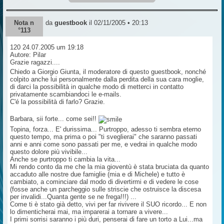
Nota n
da
guestbook
il 02/11/2005 • 20:13
°113
120 24.07.2005 um 19:18
Autore: Pilar
Grazie ragazzi....
Chiedo a Giorgio Giunta, il moderatore di questo guestbook, nonché
colpito anche lui personalmente dalla perdita della sua cara moglie,
di darci la possibilità in qualche modo di metterci in contatto
privatamente scambiandoci le e-mails.
C'é la possibilità di farlo? Grazie.
Barbara, sii forte... come sei!!
Topina, forza... E' durissima... Purtroppo, adesso ti sembra eterno
questo tempo, ma prima o poi "ti sveglierai" che saranno passati
anni e anni come sono passati per me, e vedrai in qualche modo
questo dolore più vivibile...
Anche se purtroppo ti cambia la vita...
Mi rendo conto da me che la mia gioventù è stata bruciata da quanto
accaduto alle nostre due famiglie (mia e di Michele) e tutto è
cambiato, a cominciare dal modo di divertirmi e di vedere le cose
(fosse anche un parcheggio sulle striscie che ostruisce la discesa
per invalidi...Quanta gente se ne frega!!!) ...
Come ti è stato già detto, vivi per far rivivere il SUO ricordo... E non
lo dimenticherai mai, ma imparerai a tornare a vivere...
I primi sorrisi saranno i più duri, penserai di fare un torto a Lui...ma