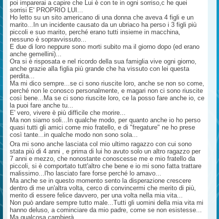
poi imparerai a capire che Lui è con te in ogni sorriso,c he quei
sorrisi E' PROPRIO LUI...
Ho letto su un sito americano di una donna che aveva 4 figli e un
marito...In un incidente causato da un ubriaco ha perso i 3 figli più
piccoli e suo marito, perché erano tutti insieme in macchina,
nessuno è sopravvissuto...
E due di loro neppure sono morti subito ma il giorno dopo (ed erano
anche gemellini)...
Ora si è risposata e nel ricordo della sua famiglia vive ogni giorno,
anche grazie alla figlia più grande che ha vissuto con lei questa
perdita...
Ma mi dico sempre...se ci sono riuscite loro, anche se non so come,
perché non le conosco personalmente, e magari non ci sono riuscite
così bene...Ma se ci sono riuscite loro, ce la posso fare anche io, ce
la puoi fare anche tu...
E' vero, vivere è più difficile che morire...
Ma non siamo soli...In qualche modo, per quanto anche io ho perso
quasi tutti gli amici come mio fratello, e di "fregature" ne ho prese
così tante...in qualche modo non sono sola...
Ora mi sono anche lasciata col mio ultimo ragazzo con cui sono
stata più di 4 anni , e prima di lui ho avuto solo un altro ragazzo per
7 anni e mezzo, che nonostante conoscesse me e mio fratello da
piccoli, si è comportato tutt'altro che bene e io mi sono fatta trattare
malissimo...l'ho lasciato fare forse perché lo amavo...
Ma anche se in questo momento sento la disperazione crescere
dentro di me un'altra volta, cerco di convincermi che merito di più,
merito di essere felice davvero, per una volta nella mia vita...
Non può andare sempre tutto male...Tutti gli uomini della mia vita mi
hanno deluso, a cominciare da mio padre, come se non esistesse...
Ma qualcosa cambierà...