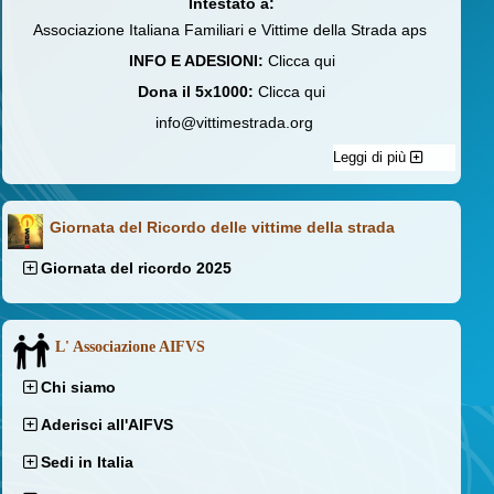
Intestato a:
Associazione Italiana Familiari e Vittime della Strada aps
INFO E ADESIONI:
Clicca qui
Dona il 5x1000:
Clicca qui
info@vittimestrada.org
Leggi di più
Giornata del Ricordo delle vittime della strada
Giornata del ricordo 2025
L' Associazione AIFVS
Chi siamo
Aderisci all'AIFVS
Sedi in Italia