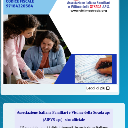
Leggi di più
C'è un modo di contribuire alle attività dell’A.I.F.V.S. a favore
delle vittime della strada e per dare giustizia ai superstiti ed ai
loro familiari che non costa nulla: devolvere il 5 per mille della
propria dichiarazione dei redditi all’A.I.F.V.S.
Associazione Italiana Familiari e Vittime della Strada aps
Come fare
(AIFVS aps) - sito ufficiale
1.
Compila la scheda CUD o del modello 730.
©​Copyright tutti i diritti riservati. Associazione Italiana