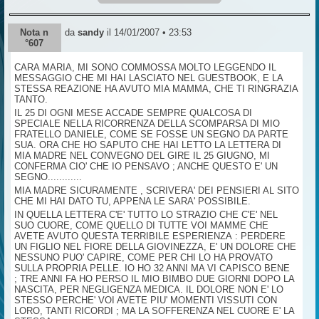
Nota n
da
sandy
il 14/01/2007 • 23:53
°607
CARA MARIA, MI SONO COMMOSSA MOLTO LEGGENDO IL
MESSAGGIO CHE MI HAI LASCIATO NEL GUESTBOOK, E LA
STESSA REAZIONE HA AVUTO MIA MAMMA, CHE TI RINGRAZIA
TANTO.
IL 25 DI OGNI MESE ACCADE SEMPRE QUALCOSA DI
SPECIALE NELLA RICORRENZA DELLA SCOMPARSA DI MIO
FRATELLO DANIELE, COME SE FOSSE UN SEGNO DA PARTE
SUA. ORA CHE HO SAPUTO CHE HAI LETTO LA LETTERA DI
MIA MADRE NEL CONVEGNO DEL GIRE IL 25 GIUGNO, MI
CONFERMA CIO' CHE IO PENSAVO ; ANCHE QUESTO E' UN
SEGNO............
MIA MADRE SICURAMENTE , SCRIVERA' DEI PENSIERI AL SITO
CHE MI HAI DATO TU, APPENA LE SARA' POSSIBILE.
IN QUELLA LETTERA C'E' TUTTO LO STRAZIO CHE C'E' NEL
SUO CUORE, COME QUELLO DI TUTTE VOI MAMME CHE
AVETE AVUTO QUESTA TERRIBILE ESPERIENZA : PERDERE
UN FIGLIO NEL FIORE DELLA GIOVINEZZA, E' UN DOLORE CHE
NESSUNO PUO' CAPIRE, COME PER CHI LO HA PROVATO
SULLA PROPRIA PELLE. IO HO 32 ANNI MA VI CAPISCO BENE
; TRE ANNI FA HO PERSO IL MIO BIMBO DUE GIORNI DOPO LA
NASCITA, PER NEGLIGENZA MEDICA. IL DOLORE NON E' LO
STESSO PERCHE' VOI AVETE PIU' MOMENTI VISSUTI CON
LORO, TANTI RICORDI ; MA LA SOFFERENZA NEL CUORE E' LA