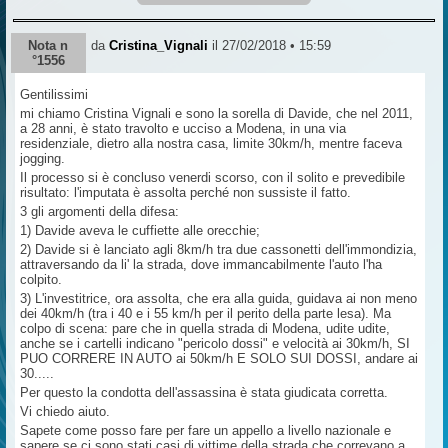
Nota n
da
Cristina_Vignali
il 27/02/2018 • 15:59
°1556
Gentilissimi
mi chiamo Cristina Vignali e sono la sorella di Davide, che nel 2011,
a 28 anni, è stato travolto e ucciso a Modena, in una via
residenziale, dietro alla nostra casa, limite 30km/h, mentre faceva
jogging.
Il processo si è concluso venerdi scorso, con il solito e prevedibile
risultato: l'imputata è assolta perché non sussiste il fatto.
3 gli argomenti della difesa:
1) Davide aveva le cuffiette alle orecchie;
2) Davide si è lanciato agli 8km/h tra due cassonetti dell'immondizia,
attraversando da li' la strada, dove immancabilmente l'auto l'ha
colpito.
3) L'investitrice, ora assolta, che era alla guida, guidava ai non meno
dei 40km/h (tra i 40 e i 55 km/h per il perito della parte lesa). Ma
colpo di scena: pare che in quella strada di Modena, udite udite,
anche se i cartelli indicano "pericolo dossi" e velocità ai 30km/h, SI
PUO CORRERE IN AUTO ai 50km/h E SOLO SUI DOSSI, andare ai
30.....
Per questo la condotta dell'assassina è stata giudicata corretta.
Vi chiedo aiuto.
Sapete come posso fare per fare un appello a livello nazionale e
sapere se ci sono stati casi di vittime della strada che correvano a