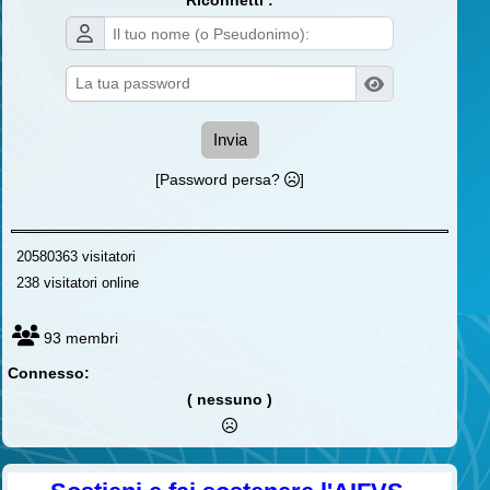
Riconnetti :
Invia
[Password persa?
]
20580363 visitatori
238 visitatori online
93 membri
Connesso:
( nessuno )