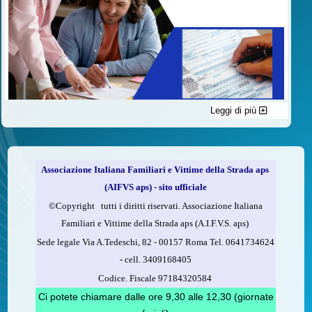
Leggi di più
C'è un modo di contribuire alle attività dell’A.I.F.V.S. a favore
delle vittime della strada e per dare giustizia ai superstiti ed ai
loro familiari che non costa nulla: devolvere il 5 per mille della
propria dichiarazione dei redditi all’A.I.F.V.S.
Associazione Italiana Familiari e Vittime della Strada aps
Come fare
(AIFVS aps) - sito ufficiale
1.
Compila la scheda CUD o del modello 730.
©​Copyright tutti i diritti riservati. Associazione Italiana
2.
Firma nel riquadro indicato come “Sostegno delle
Familiari e Vittime della Strada aps (A.I.F.V.S. aps)
organizzazioni non lucrative di utilità sociale, delle associazioni
Sede legale Via A.Tedeschi, 82 - 00157 Roma Tel. 0641734624
di promozione sociale...”
-
cell.
3409168405
3.
Indica nel riquadro
il codice fiscale dell’A.I.F.V.S.:
Codice. Fiscale 97184320584
97184320584
Ci potete chiamare dalle ore 9,30 alle 12,30 (giornate