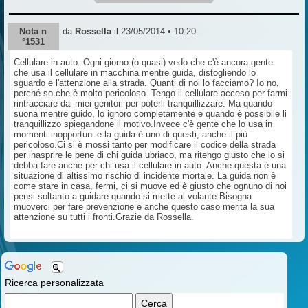
Nota n
da
Rossella
il 23/05/2014 • 10:20
°1531
Cellulare in auto. Ogni giorno (o quasi) vedo che c'è ancora gente
che usa il cellulare in macchina mentre guida, distogliendo lo
sguardo e l'attenzione alla strada. Quanti di noi lo facciamo? Io no,
perché so che è molto pericoloso. Tengo il cellulare acceso per farmi
rintracciare dai miei genitori per poterli tranquillizzare. Ma quando
suona mentre guido, lo ignoro completamente e quando è possibile li
tranquillizzo spiegandone il motivo.Invece c'è gente che lo usa in
momenti inopportuni e la guida è uno di questi, anche il più
pericoloso.Ci si è mossi tanto per modificare il codice della strada
per inasprire le pene di chi guida ubriaco, ma ritengo giusto che lo si
debba fare anche per chi usa il cellulare in auto. Anche questa è una
situazione di altissimo rischio di incidente mortale. La guida non è
come stare in casa, fermi, ci si muove ed è giusto che ognuno di noi
pensi soltanto a guidare quando si mette al volante.Bisogna
muoverci per fare prevenzione e anche questo caso merita la sua
attenzione su tutti i fronti.Grazie da Rossella.
Ricerca personalizzata