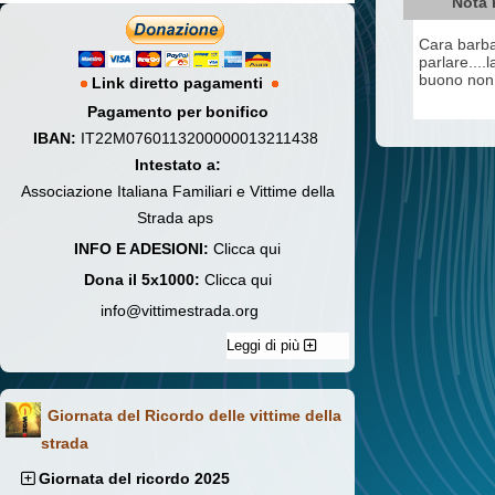
Nota 
Cara barba
parlare....l
buono non 
Link diretto pagamenti
Pagamento per bonifico
IBAN:
IT22M0760113200000013211438
Intestato a:
Associazione Italiana Familiari e Vittime della
Strada aps
INFO E ADESIONI:
Clicca qui
Dona il 5x1000:
Clicca qui
info@vittimestrada.org
Leggi di più
Giornata del Ricordo delle vittime della
strada
Giornata del ricordo 2025