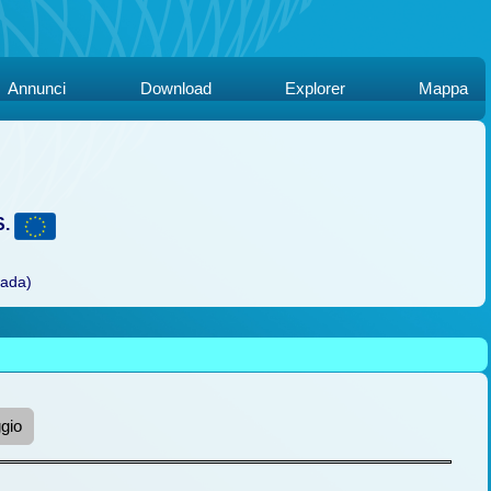
Annunci
Download
Explorer
Mappa
S.
rada)
gio