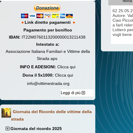
Nota 
62 25.05.
Autore: Va
Ciao Picco
Link diretto pagamenti
a farli rid
Lotterò per
Pagamento per bonifico
vogli bene 
IBAN:
IT22M0760113200000013211438
Intestato a:
Associazione Italiana Familiari e Vittime della
Strada aps
INFO E ADESIONI:
Clicca qui
Dona il 5x1000:
Clicca qui
info@vittimestrada.org
Leggi di più
Giornata del Ricordo delle vittime della
strada
Giornata del ricordo 2025