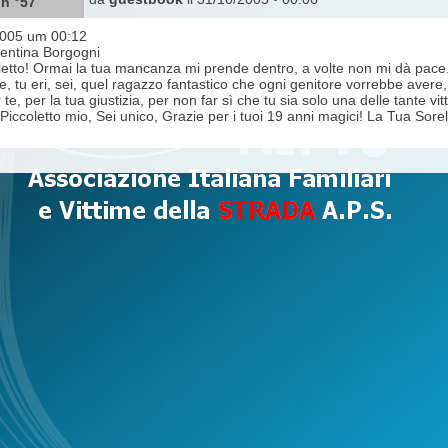
n °57
2005 um 00:12
lentina Borgogni
letto! Ormai la tua mancanza mi prende dentro, a volte non mi dà pace.
ere, tu eri, sei, quel ragazzo fantastico che ogni genitore vorrebbe ave
 te, per la tua giustizia, per non far sì che tu sia solo una delle tante v
Piccoletto mio, Sei unico, Grazie per i tuoi 19 anni magici! La Tua Sorel