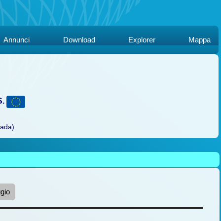
Annunci
Download
Explorer
Mappa
S.
rada)
gio