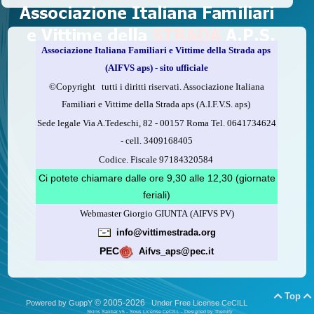
delle vittime della strada e per dare giustizia ai superstiti ed ai
loro familiari che non costa nulla: devolvere il 5 per mille della
propria dichiarazione dei redditi all’A.I.F.V.S.
Associazione Italiana Familiari e Vittime della Strada aps
Come fare
(AIFVS aps) - sito ufficiale
1.
Compila la scheda CUD o del modello 730.
©​Copyright tutti i diritti riservati. Associazione Italiana
2.
Firma nel riquadro indicato come “Sostegno delle
Familiari e Vittime della Strada aps (A.I.F.V.S. aps)
organizzazioni non lucrative di utilità sociale, delle associazioni
Sede legale Via A.Tedeschi, 82 - 00157 Roma Tel. 0641734624
di promozione sociale...”
-
cell.
3409168405
3.
Indica nel riquadro
il codice fiscale dell’A.I.F.V.S.:
Codice. Fiscale 97184320584
97184320584
Ci potete chiamare dalle ore 9,30 alle 12,30 (giornate
feriali)
Webmaster Giorgio GIUNTA (AIFVS PV)
Leggi come fare
info@vittimestrada.org
(versione stampabile)
PEC
Aifvs_aps@pec.it
Top


© 2005-2026
Powered by GuppY
Under Free License CeCILL
Skins Saxbar v5
-
Sous License CeCILL
-
Designed by Themify