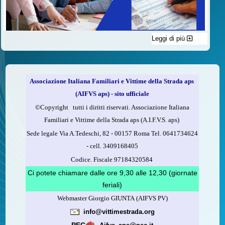
Leggi di più
C'è un modo di contribuire alle attività dell’A.I.F.V.S. a favore
delle vittime della strada e per dare giustizia ai superstiti ed ai
loro familiari che non costa nulla: devolvere il 5 per mille della
propria dichiarazione dei redditi all’A.I.F.V.S.
Associazione Italiana Familiari e Vittime della Strada aps
Come fare
(AIFVS aps) - sito ufficiale
1.
Compila la scheda CUD o del modello 730.
©​Copyright tutti i diritti riservati. Associazione Italiana
2.
Firma nel riquadro indicato come “Sostegno delle
Familiari e Vittime della Strada aps (A.I.F.V.S. aps)
organizzazioni non lucrative di utilità sociale, delle associazioni
Sede legale Via A.Tedeschi, 82 - 00157 Roma Tel. 0641734624
di promozione sociale...”
-
cell.
3409168405
3.
Indica nel riquadro
il codice fiscale dell’A.I.F.V.S.:
Codice. Fiscale 97184320584
97184320584
Ci potete chiamare dalle ore 9,30 alle 12,30 (giornate
feriali)
Webmaster Giorgio GIUNTA (AIFVS PV)
Leggi come fare
info@vittimestrada.org
(versione stampabile)
PEC