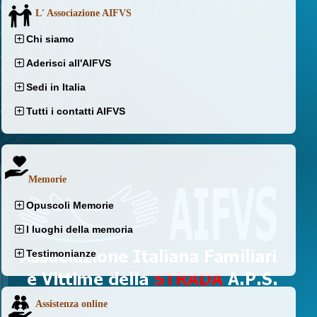
L' Associazione AIFVS
Chi siamo
Aderisci all'AIFVS
Sedi in Italia
Tutti i contatti AIFVS
Memorie
Opuscoli Memorie
I luoghi della memoria
Testimonianze
Assistenza online