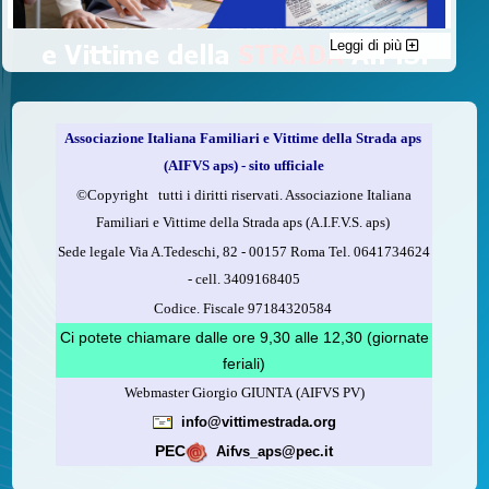
Leggi di più
C'è un modo di contribuire alle attività dell’A.I.F.V.S. a favore
delle vittime della strada e per dare giustizia ai superstiti ed ai
loro familiari che non costa nulla: devolvere il 5 per mille della
propria dichiarazione dei redditi all’A.I.F.V.S.
Associazione Italiana Familiari e Vittime della Strada aps
Come fare
(AIFVS aps) - sito ufficiale
1.
Compila la scheda CUD o del modello 730.
©​Copyright tutti i diritti riservati. Associazione Italiana
2.
Firma nel riquadro indicato come “Sostegno delle
Familiari e Vittime della Strada aps (A.I.F.V.S. aps)
organizzazioni non lucrative di utilità sociale, delle associazioni
Sede legale Via A.Tedeschi, 82 - 00157 Roma Tel. 0641734624
di promozione sociale...”
-
cell.
3409168405
3.
Indica nel riquadro
il codice fiscale dell’A.I.F.V.S.:
Codice. Fiscale 97184320584
97184320584
Ci potete chiamare dalle ore 9,30 alle 12,30 (giornate
feriali)
Webmaster Giorgio GIUNTA (AIFVS PV)
Leggi come fare
info@vittimestrada.org
(versione stampabile)
PEC
Aifvs_aps@pec.it