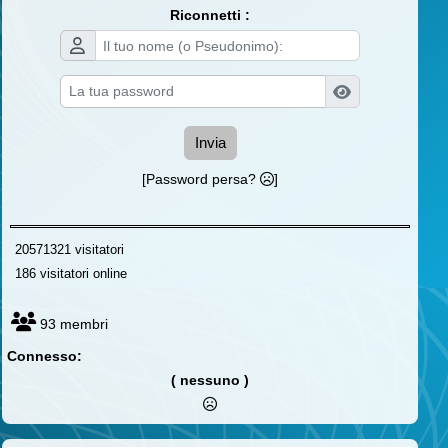
Riconnetti :
Invia
[Password persa?
]
20571321 visitatori
186 visitatori online
93 membri
Connesso:
( nessuno )