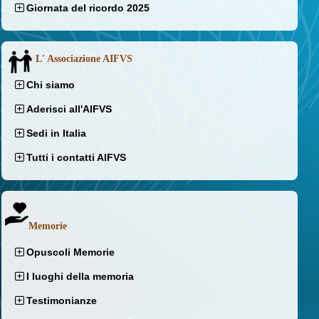
Giornata del ricordo 2025
L' Associazione AIFVS
Chi siamo
Aderisci all'AIFVS
Sedi in Italia
Tutti i contatti AIFVS
Memorie
Opuscoli Memorie
I luoghi della memoria
Testimonianze