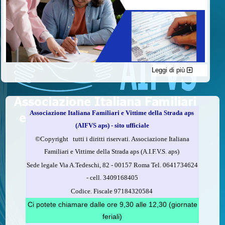
Leggi di più
C'è un modo di contribuire alle attività dell’A.I.F.V.S. a favore
delle vittime della strada e per dare giustizia ai superstiti ed ai
loro familiari che non costa nulla: devolvere il 5 per mille della
propria dichiarazione dei redditi all’A.I.F.V.S.
Associazione Italiana Familiari e Vittime della Strada aps
Come fare
(AIFVS aps) - sito ufficiale
1.
Compila la scheda CUD o del modello 730.
©​Copyright tutti i diritti riservati. Associazione Italiana
2.
Firma nel riquadro indicato come “Sostegno delle
Familiari e Vittime della Strada aps (A.I.F.V.S. aps)
organizzazioni non lucrative di utilità sociale, delle associazioni
Sede legale Via A.Tedeschi, 82 - 00157 Roma Tel. 0641734624
di promozione sociale...”
-
cell.
3409168405
3.
Indica nel riquadro
il codice fiscale dell’A.I.F.V.S.:
Codice. Fiscale 97184320584
97184320584
Ci potete chiamare dalle ore 9,30 alle 12,30 (giornate
feriali)