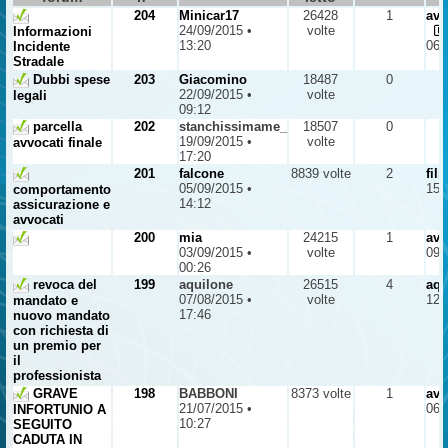
204
Minicar17
26428
1
avv
24/09/2015 •
volte
Informazioni
13:20
06/
Incidente
Stradale
Dubbi spese
203
Giacomino
18487
0
22/09/2015 •
volte
legali
09:12
parcella
202
stanchissimame_
18507
0
19/09/2015 •
volte
avvocati finale
17:20
201
falcone
8839 volte
2
fil
05/09/2015 •
15/
comportamento
14:12
assicurazione e
avvocati
200
mia
24215
1
avv
03/09/2015 •
volte
09/
00:26
revoca del
199
aquilone
26515
4
aqu
07/08/2015 •
volte
12/
mandato e
17:46
nuovo mandato
con richiesta di
un premio per
il
professionista
GRAVE
198
BABBONI
8373 volte
1
avv
21/07/2015 •
06/
INFORTUNIO A
10:27
SEGUITO
CADUTA IN