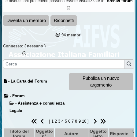
Le discussioni precedenti possono essere visualizzate in
Archivi forum
Diventa un membro
Riconnetti
94 membri
Connesso:
( nessuno )
Pubblica un nuovo
- La Carta del Forum
argomento
- Forum
-
Assistenza e consulenza
Legale
8
[
1
2
3
4
5
6
7
9
10
]
Titolo del
Oggetto
Oggetto
Ul
Autore
Risposte
forum
n°
letto