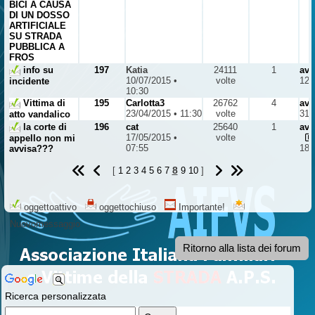
BICI A CAUSA
DI UN DOSSO
ARTIFICIALE
SU STRADA
PUBBLICA A
FROS
info su
197
Katia
24111
1
avv
10/07/2015 •
volte
12/
incidente
10:30
Vittima di
195
Carlotta3
26762
4
avv
23/04/2015 • 11:30
volte
31/
atto vandalico
la corte di
196
cat
25640
1
avv
17/05/2015 •
volte
appello non mi
07:55
18/
avvisa???
8
[
1
2
3
4
5
6
7
9
10
]
oggettoattivo
oggettochiuso
Importante!
Nuovomessaggio
Ritorno alla lista dei forum
Ricerca personalizzata