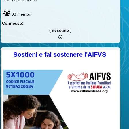
93 membri
Connesso:
( nessuno )
Sostieni e fai sostenere l'AIFVS