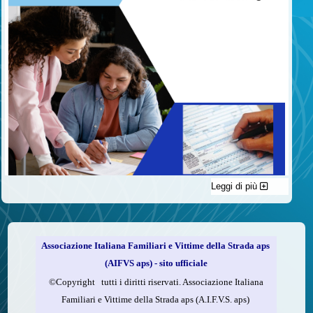
Leggi di più
C'è un modo di contribuire alle attività dell’A.I.F.V.S. a favore
delle vittime della strada e per dare giustizia ai superstiti ed ai
loro familiari che non costa nulla: devolvere il 5 per mille della
propria dichiarazione dei redditi all’A.I.F.V.S.
Associazione Italiana Familiari e Vittime della Strada aps
Come fare
(AIFVS aps) - sito ufficiale
1.
Compila la scheda CUD o del modello 730.
©​Copyright tutti i diritti riservati. Associazione Italiana
2.
Firma nel riquadro indicato come “Sostegno delle
Familiari e Vittime della Strada aps (A.I.F.V.S. aps)