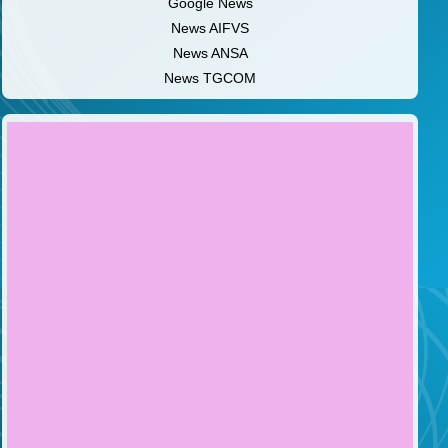
Google News
News AIFVS
News ANSA
News TGCOM