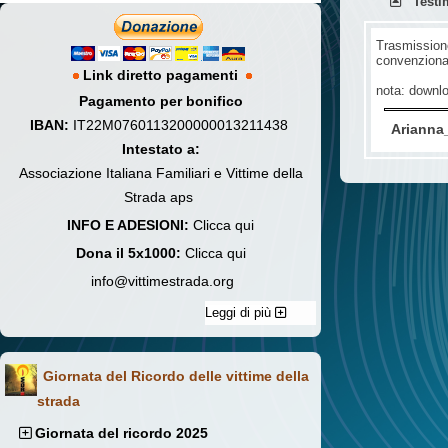
Testi
Trasmissione
convenziona
Link diretto pagamenti
nota: downloa
Pagamento per bonifico
IBAN:
IT22M0760113200000013211438
Arianna_
Intestato a:
Associazione Italiana Familiari e Vittime della
Strada aps
INFO E ADESIONI:
Clicca qui
Dona il 5x1000:
Clicca qui
info@vittimestrada.org
Leggi di più
Giornata del Ricordo delle vittime della
strada
Giornata del ricordo 2025