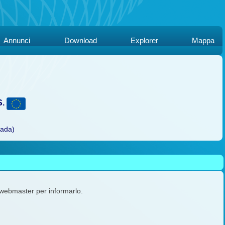
Annunci
Download
Explorer
Mappa
S.
rada)
l webmaster per informarlo.