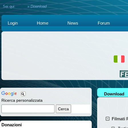
Sei qui:
Home
»
Download
Login
Home
News
Forum
Download
Ricerca personalizzata
Filmati 
Donazioni