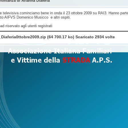
monianza di Arianna Diaferia
 televisiva cominciamo bene in onda il 23 ottobre 2009 su RAI3. Hanno parteci
to AIFVS Domenico Musicco e altri ospiti.
d riservato agli utenti registrati
Diaferia0ttobre2009.zip (64 700.17 ko) Scaricato 2934 volte