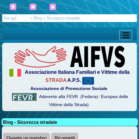
Sei qui:
Home
»
Blog
»
Sicurezza stradale
Associazione Italiana Familiari e Vittime della
STRADA
A.P.S.
Associazione di Promozione Sociale
Aderente alla FEVR (Federaz. Europea delle
Vittime della Strada)
Blog - Sicurezza stradale
Diventa un membro
Riconnetti