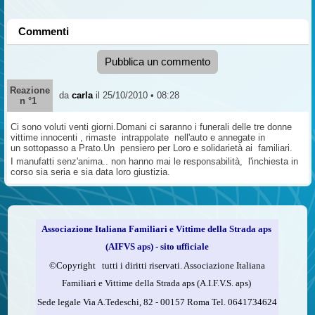
Commenti
Pubblica un commento
Reazione
da
carla
il 25/10/2010 • 08:28
n °1
Ci sono voluti venti giorni.Domani ci saranno i funerali delle tre donne
vittime innocenti , rimaste intrappolate nell'auto e annegate in
un sottopasso a Prato.Un pensiero per Loro e solidarietà ai familiari.
I manufatti senz'anima.. non hanno mai le responsabilità, l'inchiesta in
corso sia seria e sia data loro giustizia.
Associazione Italiana Familiari e Vittime della Strada aps
(AIFVS aps) - sito ufficiale
©​Copyright tutti i diritti riservati. Associazione Italiana
Familiari e Vittime della Strada aps (A.I.F.V.S. aps)
Sede legale Via A.Tedeschi, 82 - 00157 Roma Tel. 0641734624