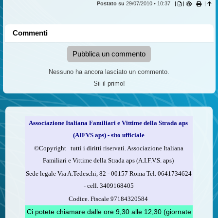
Postato su
29/07/2010 • 10:37
|
|
|
Commenti
Pubblica un commento
Nessuno ha ancora lasciato un commento.
Sii il primo!
Associazione Italiana Familiari e Vittime della Strada aps
(AIFVS aps) - sito ufficiale
©​Copyright tutti i diritti riservati. Associazione Italiana
Familiari e Vittime della Strada aps (A.I.F.V.S. aps)
Sede legale Via A.Tedeschi, 82 - 00157 Roma Tel. 0641734624
-
cell.
3409168405
Codice. Fiscale 97184320584
Ci potete chiamare dalle ore 9,30 alle 12,30 (giornate