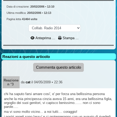
Data di creazione:
20/02/2006 • 12:10
Ultima modifica:
20/02/2006 • 12:13
Pagina letta
41464 volte
Anteprima ...
Stampa ...
Reazioni a questo articolo
Commenta questo articolo
Reazione
da
cat
il 04/05/2009 • 22:36
n °3
chi ha saputo farsi amare cosi', e' per forza una bellissima persona
anche la mia principessa cinzia aveva 15 anni, era una bellissima figlia,
orgoglio dei suoi genitori, vi capisco benissimo....... non ci sono
parole.....
ma vi sono molto vicino... a noi tutti.... coraggio!
i nostri angeli sono lassu' e ci proteggeranno con un augurio di rivederli