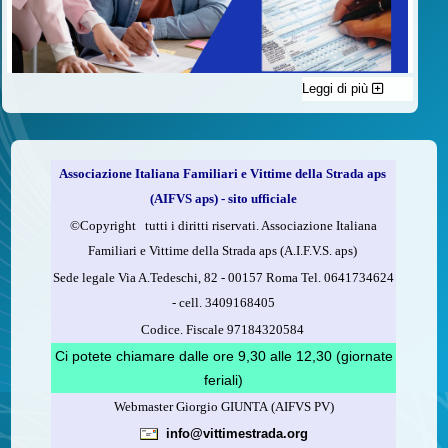
Leggi di più
C'è un modo di contribuire alle attività dell’A.I.F.V.S. a favore
delle vittime della strada e per dare giustizia ai superstiti ed ai
loro familiari che non costa nulla: devolvere il 5 per mille della
propria dichiarazione dei redditi all’A.I.F.V.S.
Associazione Italiana Familiari e Vittime della Strada aps
Come fare
(AIFVS aps) - sito ufficiale
1.
Compila la scheda CUD o del modello 730.
©​Copyright tutti i diritti riservati. Associazione Italiana
2.
Firma nel riquadro indicato come “Sostegno delle
Familiari e Vittime della Strada aps (A.I.F.V.S. aps)
organizzazioni non lucrative di utilità sociale, delle associazioni
Sede legale Via A.Tedeschi, 82 - 00157 Roma Tel. 0641734624
di promozione sociale...”
-
cell.
3409168405
3.
Indica nel riquadro
il codice fiscale dell’A.I.F.V.S.:
Codice. Fiscale 97184320584
97184320584
Ci potete chiamare dalle ore 9,30 alle 12,30 (giornate
feriali)
Webmaster Giorgio GIUNTA (AIFVS PV)
Leggi come fare
info@vittimestrada.org