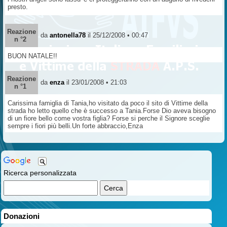
presto.
Reazione
da
antonella78
il 25/12/2008 • 00:47
n °2
BUON NATALE!!
Reazione
da
enza
il 23/01/2008 • 21:03
n °1
Carissima famiglia di Tania,ho visitato da poco il sito di Vittime della
strada ho letto quello che è successo a Tania.Forse Dio aveva bisogno
di un fiore bello come vostra figlia? Forse si perche il Signore sceglie
sempre i fiori più belli.Un forte abbraccio,Enza
Ricerca personalizzata
Donazioni