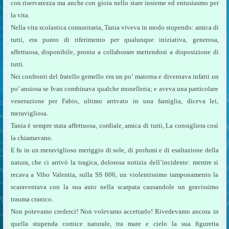
con riservatezza ma anche con gioia nello stare insieme ed entusiasmo per
la vita.
Nella vita scolastica comunitaria, Tania viveva in modo stupendo: amica di
tutti, era punto di riferimento per qualunque iniziativa, generosa,
affettuosa, disponibile, pronta a collaborare mettendosi a disposizione di
tutti.
Nei confronti del fratello gemello era un po’ materna e diventava infatti un
po’ ansiosa se Ivan combinava qualche monelleria; e aveva una particolare
venerazione per Fabio, ultimo arrivato in una famiglia, diceva lei,
meravigliosa.
Tania è sempre stata affettuosa, cordiale, amica di tutti, La consigliera così
la chiamavano.
E fu in un meraviglioso meriggio di sole, di profumi e di esaltazione della
natura, che ci arrivò la tragica, dolorosa notizia dell’incidente: mentre si
recava a Vibo Valentia, sulla SS 606, un violentissimo tamponamento la
scaraventava con la sua auto nella scarpata causandole un gravissimo
trauma cranico.
Non potevamo crederci! Non volevamo accettarlo! Rivedevamo ancora in
quella stupenda cornice naturale, tra mare e cielo la sua figuretta