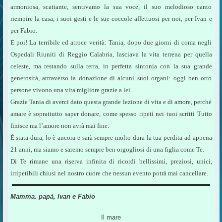
armoniosa, scattante, sentivamo la sua voce, il suo melodioso canto
riempire la casa, i suoi gesti e le sue coccole affettuosi per noi, per Ivan e
per Fabio.
E poi! La terribile ed atroce verità: Tania, dopo due giorni di coma negli
Ospedali Riuniti di Reggio Calabria, lasciava la vita terrena per quella
celeste, ma restando sulla terra, in perfetta sintonia con la sua grande
generosità, attraverso la donazione di alcuni suoi organi: oggi ben otto
persone vivono una vita migliore grazie a lei.
Grazie Tania di averci dato questa grande lezione dì vita e di amore, perché
amare è soprattutto saper donare, come spesso ripeti nei tuoi scritti Tutto
finisce ma l’amore non avrà mai fine.
È stata dura, lo è ancora e sarà sempre molto dura la tua perdita ad appena
21 anni, ma siamo e saremo sempre ben orgogliosi di una figlia come Te.
Di Te rimane una riserva infinita di ricordi bellissimi, preziosi, unici,
irripetibili chiusi nel nostro cuore che nessun evento potrà mai cancellare.
M
amma. papà, Ivan e Fabio
Il mare