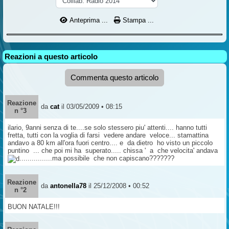
Anteprima ...
Stampa ...
Reazioni a questo articolo
Commenta questo articolo
Reazione
da
cat
il 03/05/2009 • 08:15
n °3
ilario, 9anni senza di te....se solo stessero piu' attenti.... hanno tutti
fretta, tutti con la voglia di farsi vedere andare veloce... stamattina
andavo a 80 km all'ora fuori centro.... e da dietro ho visto un piccolo
puntino ... che poi mi ha superato..... chissa ' a che velocita' andava
................ma possibile che non capiscano???????
Reazione
da
antonella78
il 25/12/2008 • 00:52
n °2
BUON NATALE!!!