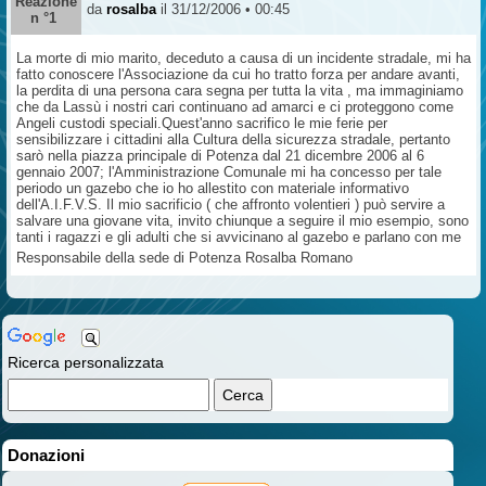
Reazione
da
rosalba
il 31/12/2006 • 00:45
n °1
La morte di mio marito, deceduto a causa di un incidente stradale, mi ha
fatto conoscere l'Associazione da cui ho tratto forza per andare avanti,
la perdita di una persona cara segna per tutta la vita , ma immaginiamo
che da Lassù i nostri cari continuano ad amarci e ci proteggono come
Angeli custodi speciali.Quest'anno sacrifico le mie ferie per
sensibilizzare i cittadini alla Cultura della sicurezza stradale, pertanto
sarò nella piazza principale di Potenza dal 21 dicembre 2006 al 6
gennaio 2007; l'Amministrazione Comunale mi ha concesso per tale
periodo un gazebo che io ho allestito con materiale informativo
dell'A.I.F.V.S. Il mio sacrificio ( che affronto volentieri ) può servire a
salvare una giovane vita, invito chiunque a seguire il mio esempio, sono
tanti i ragazzi e gli adulti che si avvicinano al gazebo e parlano con me
Responsabile della sede di Potenza Rosalba Romano
Ricerca personalizzata
Donazioni