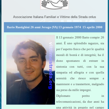
Associazione Italiana Familiari e Vittime della Strada onlus
Ilario Rustighini 26 anni Jerago (VA) 13 gennaio 1974  15 aprile 2000
Il 13 gennaio 2000 Ilario compie 26
anni. È uno splendido ragazzo, sia
per l’aspetto fisico che per le qualità
morali di bontà e di integrità; ha il
dono spontaneo di entrare in
sintonia con tutti, con la sua
simpatia ed allegria e con quella
serenità che riesce sempre a
mantenere e a trasmettere, malgrado
sia preso da mille impegni.
Diplomato perito in
telecomunicazioni, da due anni ha
una attività in proprio nel campo