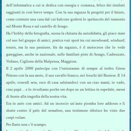
dell’informatica a cui si dedica con energia e costanza, felice dei risultati
raggiunti in così breve tempo. Con la sua ragazza fa progetti per il futuro,
come costruire una casa dal cui balcone godersi lo spettacolo del tramonto
sul Monte Rosa e sul castello di Jerago.
Ha l’hobby della fotografia, suona la chitarra da autodidatta, gli piace stare
col suo bel gruppo di amici; pratica vari sport tra cui snowboard, windsurf,
tennis, ma la sua passione, fin da ragazzo, è il motocross che lo vede
gareggiare, anche in nazionale, sulle familiari piste di Arsago, Cadrezzate,
Vedano, Ciglione della Malpensa, Maggiora.
Il 2 aprile 2000 partecipa con l’entusiasmo di sempre al trofeo Green
Pistons con la sua moto, il suo cavallo bianco, nei boschi del Bustese. Il 14
aprile, venerdì sera, esce di casa salutandoci con un ciao mami, io vado,
ciao papà ... e lo rivediamo poche ore dopo su un lettino in ospedale, messi
di fronte alla tragedia della nostra vita.
Era in auto con amici. Ad un incrocio un’auto piomba loro addosso e li
sbatte contro il palo del semaforo, una testimone riferisce ho visto due
corpi volare.
Per Ilario non c’è scampo.