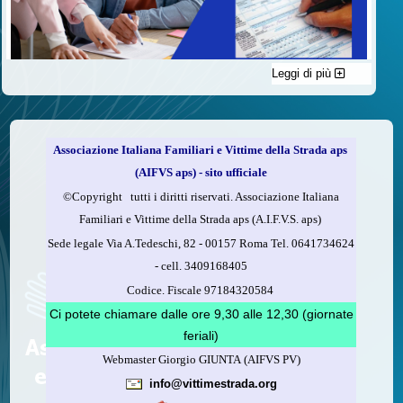
Leggi di più
C'è un modo di contribuire alle attività dell’A.I.F.V.S. a favore
delle vittime della strada e per dare giustizia ai superstiti ed ai
loro familiari che non costa nulla: devolvere il 5 per mille della
propria dichiarazione dei redditi all’A.I.F.V.S.
Associazione Italiana Familiari e Vittime della Strada aps
Come fare
(AIFVS aps) - sito ufficiale
1.
Compila la scheda CUD o del modello 730.
©​Copyright tutti i diritti riservati. Associazione Italiana
2.
Firma nel riquadro indicato come “Sostegno delle
Familiari e Vittime della Strada aps (A.I.F.V.S. aps)
organizzazioni non lucrative di utilità sociale, delle associazioni
Sede legale Via A.Tedeschi, 82 - 00157 Roma Tel. 0641734624
di promozione sociale...”
-
cell.
3409168405
3.
Indica nel riquadro
il codice fiscale dell’A.I.F.V.S.:
Codice. Fiscale 97184320584
97184320584
Ci potete chiamare dalle ore 9,30 alle 12,30 (giornate
feriali)
Webmaster Giorgio GIUNTA (AIFVS PV)
Leggi come fare
info@vittimestrada.org