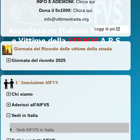
INFO E ADESIONI:
Clicca qui
Dona il 5x1000:
Clicca qui
info@vittimestrada.org
Leggi di più
Giornata del Ricordo delle vittime della strada
Giornata del ricordo 2025
L' Associazione AIFVS
Chi siamo
Aderisci all'AIFVS
Sedi in Italia
Sedi AIFVS in Italia