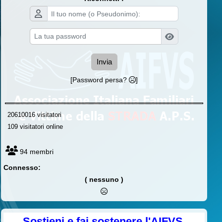
Invia
[Password persa?
]
20610016 visitatori
109 visitatori online
94 membri
Connesso:
( nessuno )
Sostieni e fai sostenere l'AIFVS